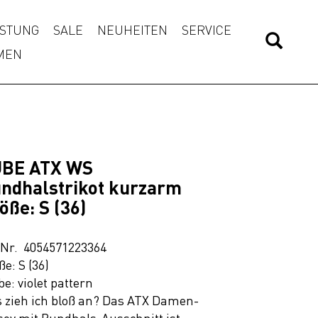
STUNG
SALE
NEUHEITEN
SERVICE
MEN
BE ATX WS
ndhalstrikot kurzarm
öße: S (36)
.Nr. 4054571223364
ße: S (36)
be: violet pattern
 zieh ich bloß an? Das ATX Damen-