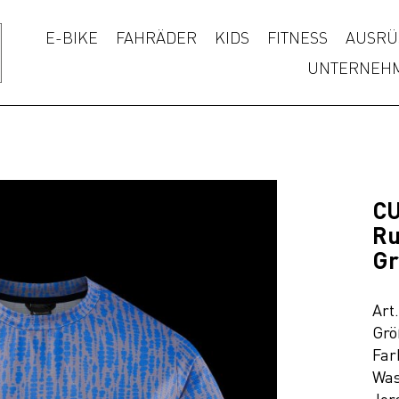
E-BIKE
FAHRÄDER
KIDS
FITNESS
AUSRÜ
UNTERNEH
CU
Ru
Gr
Art
Grö
Far
Was