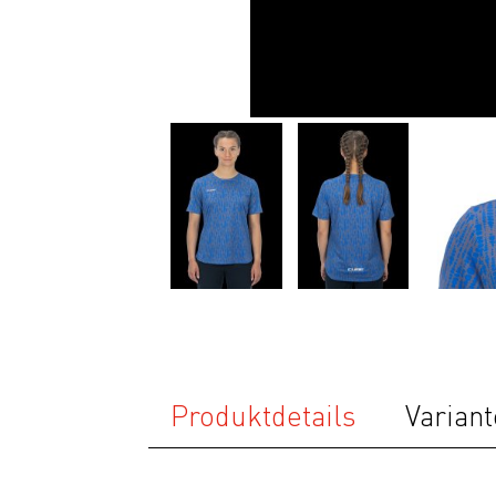
Ausrüstung
Bekleidung
Accessoires
Helme
Schuhe
Rücksäcke
& Taschen
Fahrradanhänger
Komponenten
Zubehör
Top Artikel
Produktdetails
Variant
Neuheiten
SALE