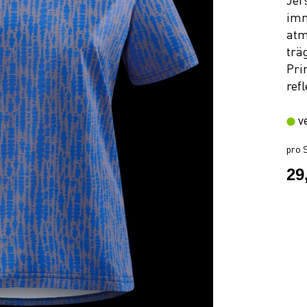
Jer
imm
atm
trä
Pri
ref
v
pro S
29