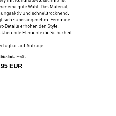
sey mit Rundhals-Ausschnitt ist
er eine gute Wahl. Das Material,
ungsaktiv und schnelltrocknend,
gt sich superangenehm. Feminine
nt-Details erhöhen den Style,
lektierende Elemente die Sicherheit.
erfügbar auf Anfrage
tück (inkl. MwSt.)
,95 EUR