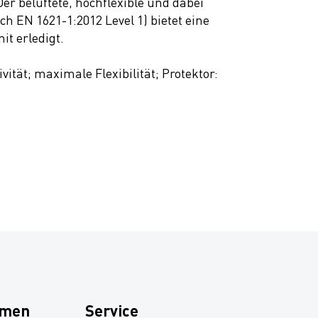
r belüftete, hochflexible und dabei
h EN 1621-1:2012 Level 1) bietet eine
t erledigt.
tät; maximale Flexibilität; Protektor:
hmen
Service