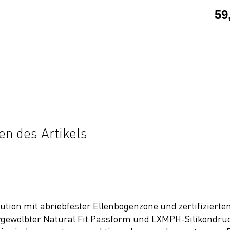
59
en des Artikels
tion mit abriebfester Ellenbogenzone und zertifiziertem
rgewölbter Natural Fit Passform und LXMPH-Silikondru