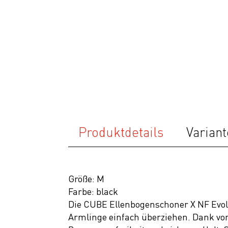
Ausrüstung
Bekleidung
Accessoires
Helme
Schuhe
Rücksäcke
& Taschen
Fahrradanhänger
Produktdetails
Variant
Komponenten
Zubehör
Größe: M
Top Artikel
Farbe: black
Neuheiten
Die CUBE Ellenbogenschoner X NF Evolu
Armlinge einfach überziehen. Dank vo
SALE