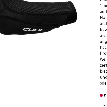
1-S
ein
Nat
Sil
Bew
Sie
ang
hoc
Pro
Wei
zer
bie
und
ode
n
pro S