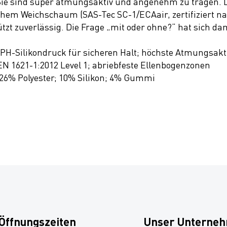
Sie sind super atmungsaktiv und angenehm zu tragen. De
chem Weichschaum (SAS-Tec SC-1/ECAair, zertifiziert nac
t zuverlässig. Die Frage „mit oder ohne?“ hat sich dami
H-Silikondruck für sicheren Halt; höchste Atmungsaktivi
 EN 1621-1:2012 Level 1; abriebfeste Ellenbogenzonen
 26% Polyester; 10% Silikon; 4% Gummi
Öffnungszeiten
Unser Unterne