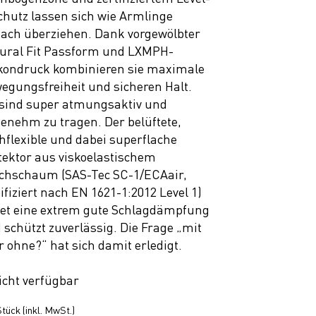
chutz lassen sich wie Armlinge
fach überziehen. Dank vorgewölbter
ural Fit Passform und LXMPH-
ikondruck kombinieren sie maximale
egungsfreiheit und sicheren Halt.
 sind super atmungsaktiv und
enehm zu tragen. Der belüftete,
hflexible und dabei superflache
tektor aus viskoelastischem
chschaum (SAS-Tec SC-1/ECAair,
tifiziert nach EN 1621-1:2012 Level 1)
tet eine extrem gute Schlagdämpfung
 schützt zuverlässig. Die Frage „mit
r ohne?“ hat sich damit erledigt.
icht verfügbar
tück (inkl. MwSt.)