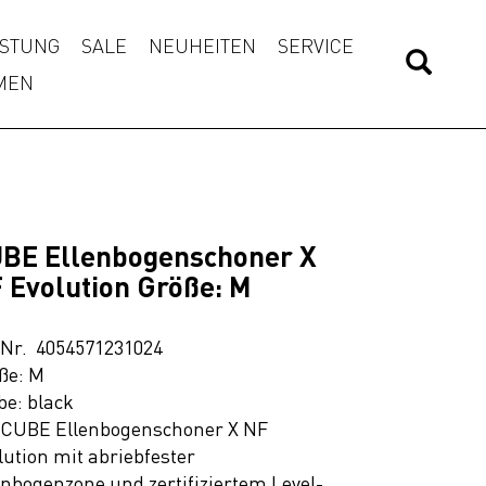
STUNG
SALE
NEUHEITEN
SERVICE
MEN
BE Ellenbogenschoner X
 Evolution Größe: M
.Nr. 4054571231024
ße: M
be: black
 CUBE Ellenbogenschoner X NF
lution mit abriebfester
enbogenzone und zertifiziertem Level-