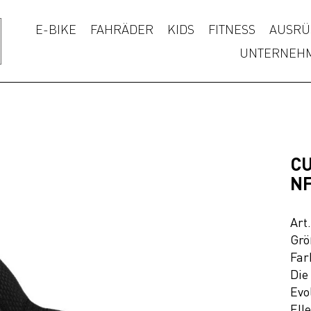
E-BIKE
FAHRÄDER
KIDS
FITNESS
AUSRÜ
UNTERNEH
CU
NF
Art
Grö
Far
Die
Evo
Ell