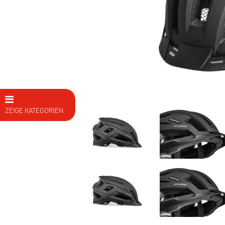
ZEIGE KATEGORIEN
E Bike
Fahrräder
Kids
Fitness
Ausrüstung
Bekleidung