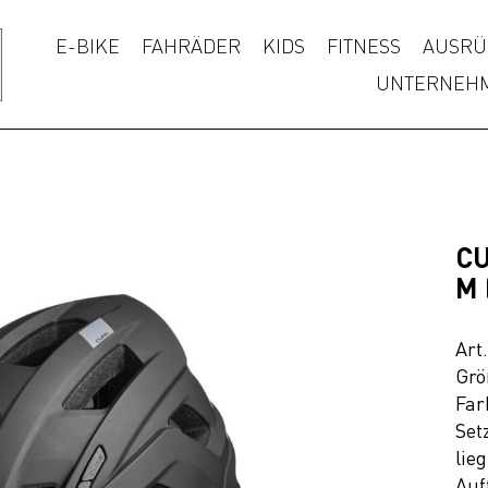
E-BIKE
FAHRÄDER
KIDS
FITNESS
AUSRÜ
UNTERNEH
CU
M 
Art
Grö
Far
Set
lie
Auf