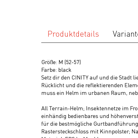
Accessoires
Helme
Produktdetails
Variant
Schuhe
Rücksäcke
& Taschen
Größe: M (52-57)
Fahrradanhänger
Farbe: black
Komponenten
Setz dir den CINITY auf und die Stadt l
Rücklicht und die reflektierenden El
Zubehör
muss ein Helm im urbanen Raum, nebe
Top Artikel
All Terrain-Helm; Insektennetze im Fr
Neuheiten
einhändig bedienbares und höhenverste
SALE
für die bestmögliche Gurtbandführung;
Rastersteckschloss mit Kinnpolster; Na