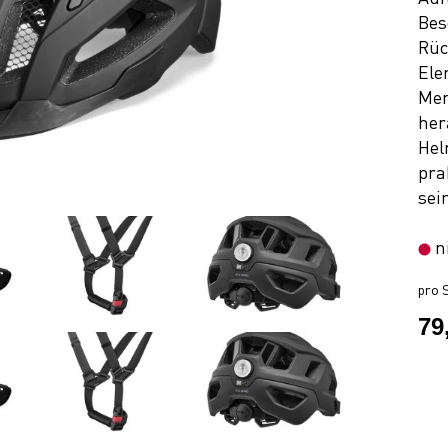
Bes
Rüc
Ele
Men
her
Hel
pra
sei
n
pro S
79