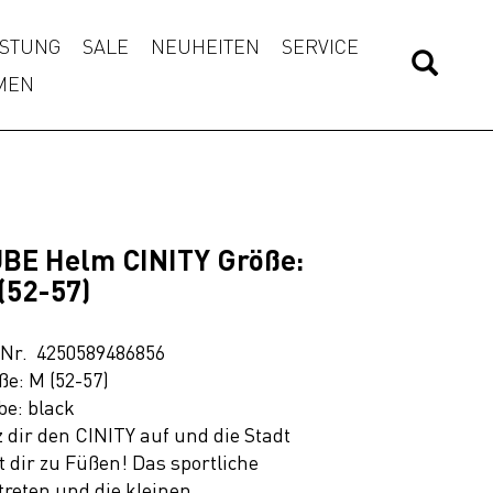
STUNG
SALE
NEUHEITEN
SERVICE
MEN
BE Helm CINITY Größe:
(52-57)
.Nr. 4250589486856
ße: M (52-57)
be: black
z dir den CINITY auf und die Stadt
gt dir zu Füßen! Das sportliche
treten und die kleinen