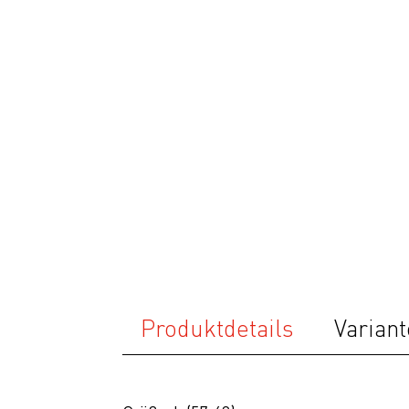
Fitness
Ausrüstung
Bekleidung
Accessoires
Helme
Schuhe
Rücksäcke
& Taschen
Fahrradanhänger
Komponenten
Produktdetails
Variant
Zubehör
Top Artikel