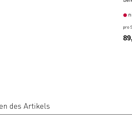
n
pro S
89
en des Artikels