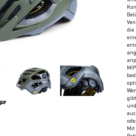
Kon
Bel
Ven
die
ein
ent
ang
anp
MIP
bed
opt
Wem
gib
und
auc
ode
Mit
Bef