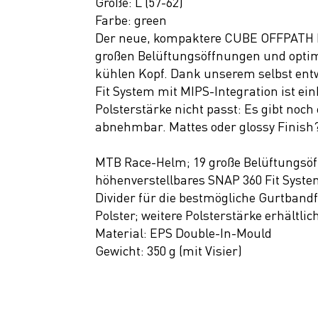
Größe: L (57-62)
Neuheiten
Farbe: green
SALE
Der neue, kompaktere CUBE OFFPATH M
großen Belüftungsöffnungen und optimi
kühlen Kopf. Dank unserem selbst entw
Fit System mit MIPS-Integration ist e
Polsterstärke nicht passt: Es gibt noc
abnehmbar. Mattes oder glossy Finish
MTB Race-Helm; 19 große Belüftungsöf
höhenverstellbares SNAP 360 Fit Syste
Divider für die bestmögliche Gurtban
Polster; weitere Polsterstärke erhältli
Material: EPS Double-In-Mould
Gewicht: 350 g (mit Visier)