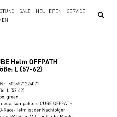
STUNG
SALE
NEUHEITEN
SERVICE
MEN
BE Helm OFFPATH
öße: L (57-62)
.Nr. 4054571224071
ße: L (57-62)
be: green
 neue, kompaktere CUBE OFFPATH
-Race-Helm ist der Nachfolger
eres PATHOS. Mit Double-In-Mould