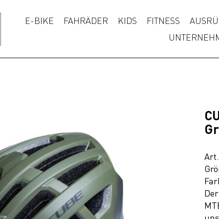
E-BIKE
FAHRÄDER
KIDS
FITNESS
AUSRÜ
UNTERNEH
CU
Gr
Art
Grö
Far
Der
MTB
uns