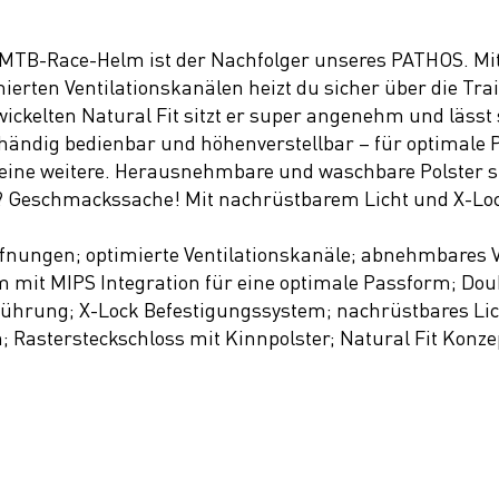
TB-Race-Helm ist der Nachfolger unseres PATHOS. Mit
erten Ventilationskanälen heizt du sicher über die Tra
ickelten Natural Fit sitzt er super angenehm und lässt
inhändig bedienbar und höhenverstellbar – für optimale
h eine weitere. Herausnehmbare und waschbare Polster s
? Geschmackssache! Mit nachrüstbarem Licht und X-Lo
fnungen; optimierte Ventilationskanäle; abnehmbares V
m mit MIPS Integration für eine optimale Passform; Dou
dführung; X-Lock Befestigungssystem; nachrüstbares 
ch; Rastersteckschloss mit Kinnpolster; Natural Fit Konze