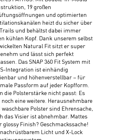
struktion, 19 großen
üftungsöffnungen und optimierten
tilationskanälen heizt du sicher über
 Trails und behältst dabei immer
en kühlen Kopf. Dank unserem selbst
wickelten Natural Fit sitzt er super
enehm und lässt sich perfekt
assen. Das SNAP 360 Fit System mit
S-Integration ist einhändig
ienbar und höhenverstellbar – für
imale Passform auf jeder Kopfform.
 die Polsterstärke nicht passt: Es
t noch eine weitere. Herausnehmbare
 waschbare Polster sind Ehrensache,
h das Visier ist abnehmbar. Mattes
r glossy Finish? Geschmackssache!
 nachrüstbarem Licht und X-Lock
estigungssystem.