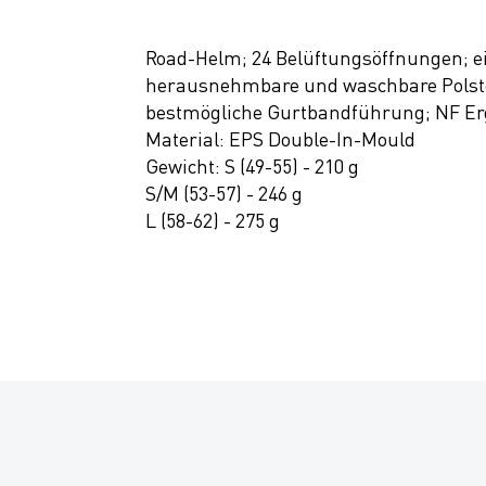
Road-Helm; 24 Belüftungsöffnungen; ei
herausnehmbare und waschbare Polster; 
bestmögliche Gurtbandführung; NF Erg
Material: EPS Double-In-Mould
Gewicht: S (49-55) - 210 g
S/M (53-57) - 246 g
L (58-62) - 275 g