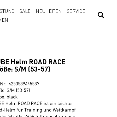
STUNG
SALE
NEUHEITEN
SERVICE
MEN
BE Helm ROAD RACE
öße: S/M (53-57)
.Nr. 4250589445587
ße: S/M (53-57)
be: black
E Helm ROAD RACE ist ein leichter
d-Helm für Training und Wettkampf
 der Straße. 24 Belüftungsöffnungen