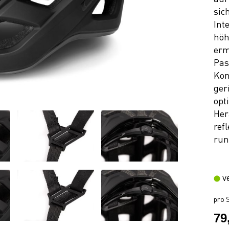
sic
Int
höh
erm
Pas
Kon
ger
opt
Her
ref
run
v
pro S
79