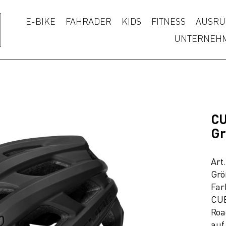
E-BIKE
FAHRÄDER
KIDS
FITNESS
AUSRÜ
UNTERNEH
CU
Gr
Art
Grö
Far
CUB
Roa
auf