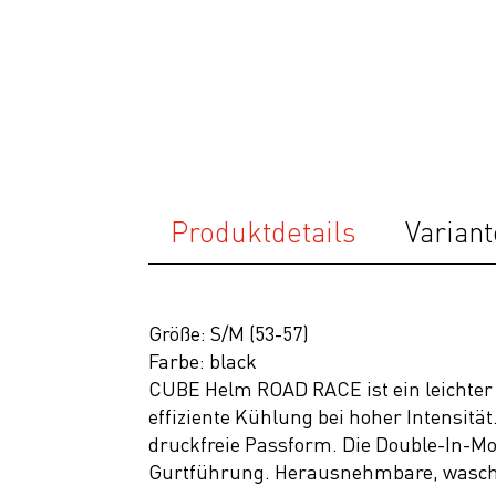
Ausrüstung
Bekleidung
Accessoires
Helme
Schuhe
Rücksäcke
Produktdetails
Variant
& Taschen
Fahrradanhänger
Komponenten
Größe: S/M (53-57)
Farbe: black
Zubehör
CUBE Helm ROAD RACE ist ein leichter
Top Artikel
effiziente Kühlung bei hoher Intensitä
druckfreie Passform. Die Double-In-Mou
Neuheiten
Gurtführung. Herausnehmbare, waschbar
SALE