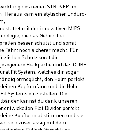
wicklung des neuen STROVER im
n! Heraus kam ein stylischer Enduro-
m,
gestattet mit der innovativen MIPS
hnologie, die das Gehirn bei
prällen besser schützt und somit
ne Fahrt noch sicherer macht. Für
ätzlichen Schutz sorgt die
fgezogenere Heckpartie und das CUBE
ural Fit System, welches dir sogar
händig ermöglicht, den Helm perfekt
 deinen Kopfumfang und die Höhe
 Fit Systems einzustellen. Die
tbänder kannst du dank unseren
enentwickelten Flat Divider perfekt
 deine Kopfform abstimmen und sie
sen sich zuverlässig mit dem
netischen Fidlock-Verschluss