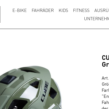
E-BIKE
FAHRÄDER
KIDS
FITNESS
AUSRÜ
UNTERNEH
CU
Gr
Art
Grö
Far
"En
Fah
der