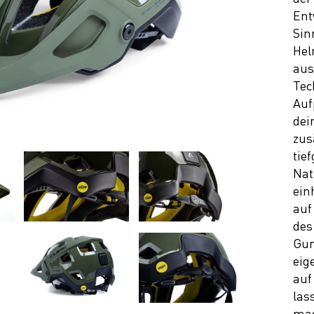
Ent
Sin
Hel
aus
Tec
Auf
dei
zus
tie
Nat
ein
auf
des
Gur
eig
auf
las
mag