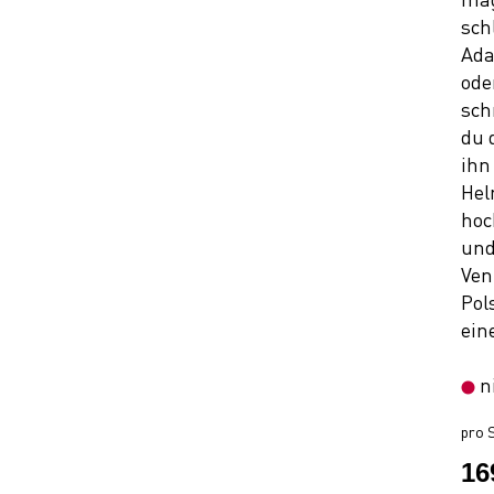
sch
Ada
ode
sch
du 
ihn
Hel
hoc
und
Ven
Pol
ein
n
pro S
16