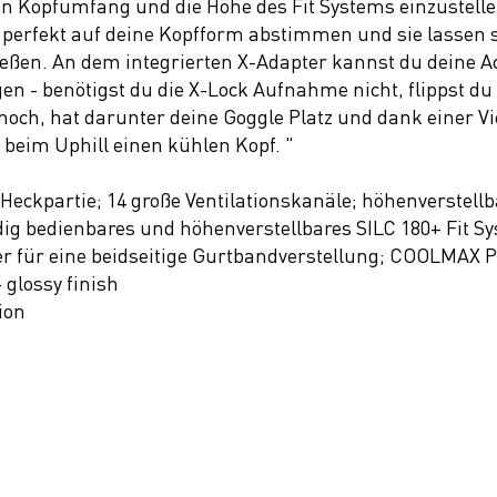
en Kopfumfang und die Höhe des Fit Systems einzustell
r perfekt auf deine Kopfform abstimmen und sie lassen 
ießen. An dem integrierten X-Adapter kannst du deine 
en - benötigst du die X-Lock Aufnahme nicht, flippst d
hoch, hat darunter deine Goggle Platz und dank einer V
beim Uphill einen kühlen Kopf. "
ckpartie; 14 große Ventilationskanäle; höhenverstellba
g bedienbares und höhenverstellbares SILC 180+ Fit Sy
der für eine beidseitige Gurtbandverstellung; COOLMAX 
 glossy finish
ion