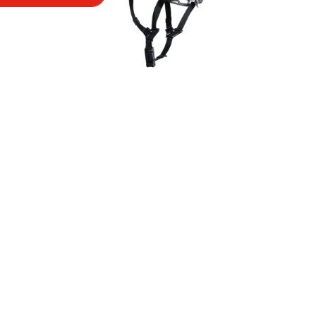
E Bike
Fahrräder
Kids
Fitness
Ausrüstung
Bekleidung
Accessoires
Helme
Schuhe
Rücksäcke
& Taschen
Fahrradanhänger