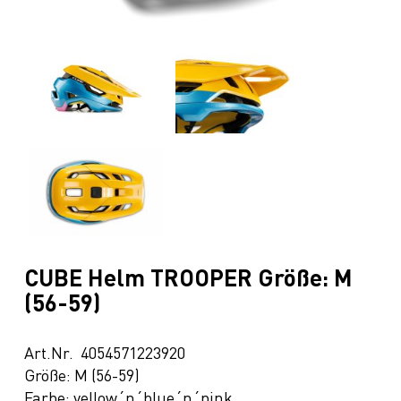
CUBE Helm TROOPER Größe: M
(56-59)
Art.Nr. 4054571223920
Größe: M (56-59)
Farbe: yellow´n´blue´n´pink