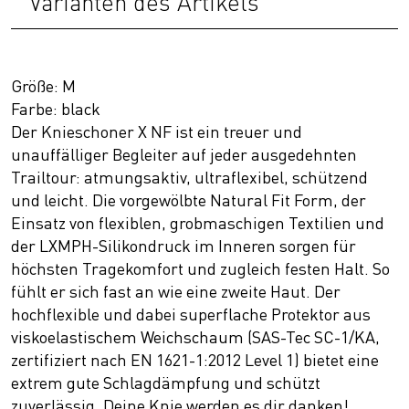
Varianten des Artikels
Größe: M
Farbe: black
Der Knieschoner X NF ist ein treuer und
unauffälliger Begleiter auf jeder ausgedehnten
Trailtour: atmungsaktiv, ultraflexibel, schützend
und leicht. Die vorgewölbte Natural Fit Form, der
Einsatz von flexiblen, grobmaschigen Textilien und
der LXMPH-Silikondruck im Inneren sorgen für
höchsten Tragekomfort und zugleich festen Halt. So
fühlt er sich fast an wie eine zweite Haut. Der
hochflexible und dabei superflache Protektor aus
viskoelastischem Weichschaum (SAS-Tec SC-1/KA,
zertifiziert nach EN 1621-1:2012 Level 1) bietet eine
extrem gute Schlagdämpfung und schützt
zuverlässig. Deine Knie werden es dir danken!