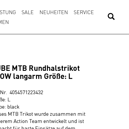
STUNG
SALE
NEUHEITEN
SERVICE
MEN
BE MTB Rundhalstrikot
OW langarm Größe: L
.Nr. 4054571223432
ße: L
be: black
ses MTB Trikot wurde zusammen mit
erem Action Team entwickelt und ist
acht für harte Einsätze auf dem