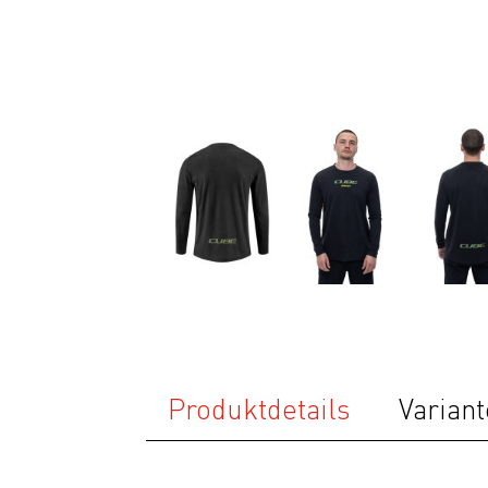
Ausrüstung
Bekleidung
Accessoires
Helme
Schuhe
Rücksäcke
& Taschen
Fahrradanhänger
Komponenten
Zubehör
Produktdetails
Variant
Top Artikel
Neuheiten