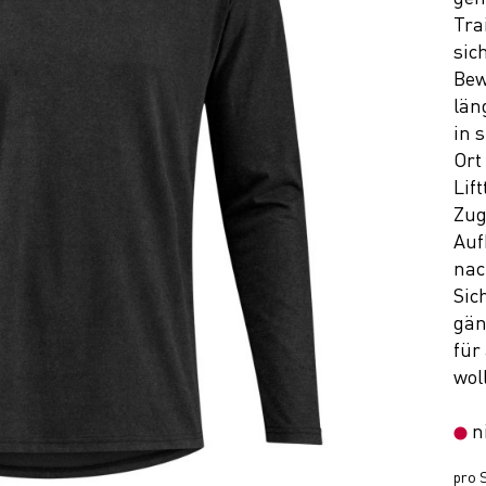
Tra
sic
Bew
län
in 
Ort
Lif
Zug
Auf
nac
Sic
gän
für
wol
n
pro S