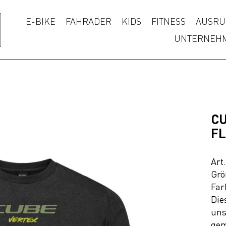
E-BIKE
FAHRÄDER
KIDS
FITNESS
AUSRÜ
UNTERNEH
CU
FL
Art
Grö
Far
Die
uns
gem