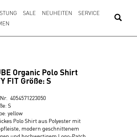
STUNG
SALE
NEUHEITEN
SERVICE
MEN
BE Organic Polo Shirt
Y FIT Größe: S
.Nr. 4054571223050
ße: S
be: yellow
ickes Polo Shirt aus Polyester mit
pfleiste, modern geschnittenem
gen und hochwertigem Logo-Patch.