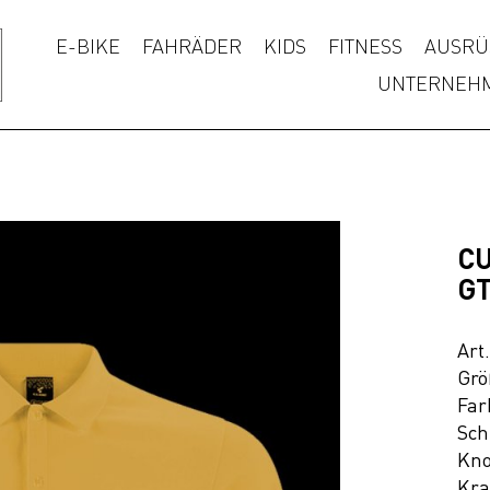
E-BIKE
FAHRÄDER
KIDS
FITNESS
AUSRÜ
UNTERNEH
CU
GT
Art
Grö
Far
Sch
Kno
Kra