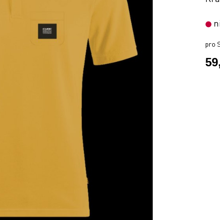
n
pro S
59