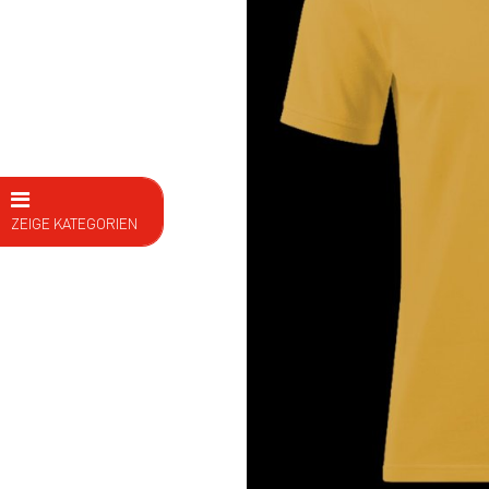
ZEIGE KATEGORIEN
E Bike
Fahrräder
Kids
Fitness
Ausrüstung
Bekleidung