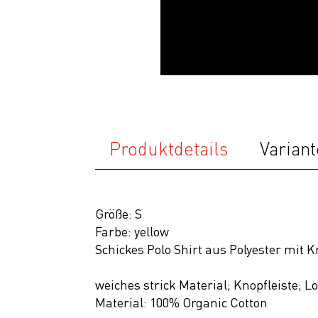
Accessoires
Helme
Schuhe
Rücksäcke
& Taschen
Fahrradanhänger
Produktdetails
Variant
Komponenten
Zubehör
Größe: S
Top Artikel
Farbe: yellow
Neuheiten
Schickes Polo Shirt aus Polyester mi
SALE
weiches strick Material; Knopfleiste; L
Material: 100% Organic Cotton