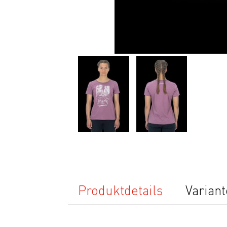
Ausrüstung
Bekleidung
Accessoires
Helme
Schuhe
Rücksäcke
& Taschen
Fahrradanhänger
Komponenten
Zubehör
Top Artikel
Produktdetails
Variant
Neuheiten
SALE