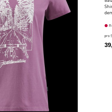
Bau
Shi
dem
n
pro S
39