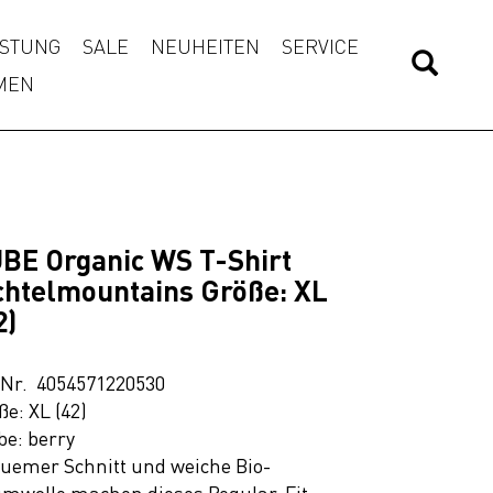
STUNG
SALE
NEUHEITEN
SERVICE
MEN
BE Organic WS T-Shirt
chtelmountains Größe: XL
2)
.Nr. 4054571220530
ße: XL (42)
be: berry
uemer Schnitt und weiche Bio-