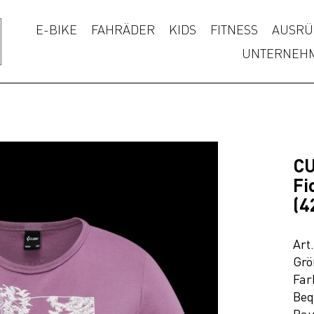
E-BIKE
FAHRÄDER
KIDS
FITNESS
AUSRÜ
UNTERNEH
CU
Fi
(4
Art
Grö
Far
Beq