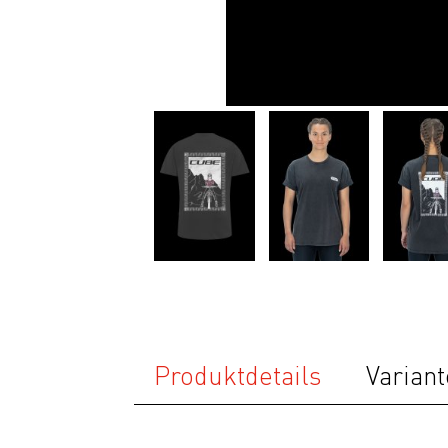
Ausrüstung
Bekleidung
Accessoires
Helme
Schuhe
Rücksäcke
& Taschen
Fahrradanhänger
Komponenten
Zubehör
Top Artikel
Produktdetails
Variant
Neuheiten
SALE