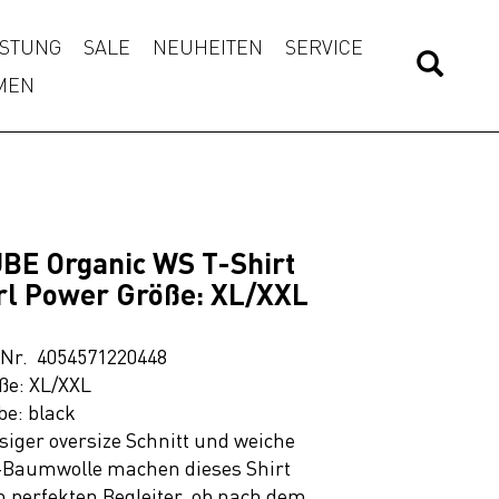
STUNG
SALE
NEUHEITEN
SERVICE
MEN
BE Organic WS T-Shirt
rl Power Größe: XL/XXL
.Nr. 4054571220448
ße: XL/XXL
be: black
siger oversize Schnitt und weiche
-Baumwolle machen dieses Shirt
 perfekten Begleiter, ob nach dem