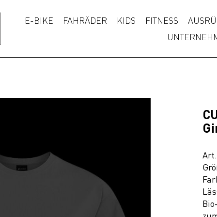
E-BIKE
FAHRÄDER
KIDS
FITNESS
AUSRÜ
UNTERNEH
CU
Gi
Art
Grö
Far
Läs
Bio
zum