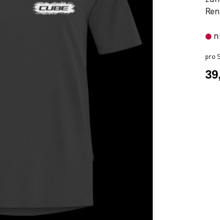
Ren
n
pro S
39