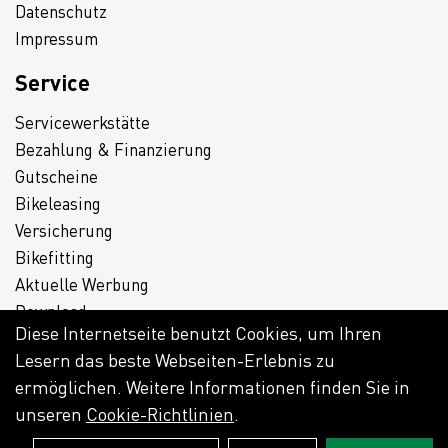
Datenschutz
Impressum
Service
Servicewerkstätte
Bezahlung & Finanzierung
Gutscheine
Bikeleasing
Versicherung
Bikefitting
Aktuelle Werbung
Download
Diese Internetseite benutzt Cookies, um Ihren
Lesern das beste Webseiten-Erlebnis zu
ermöglichen. Weitere Informationen finden Sie in
unseren
Cookie-Richtlinien
.