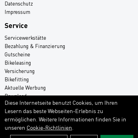
Datenschutz
Impressum
Service
Servicewerkstätte
Bezahlung & Finanzierung
Gutscheine
Bikeleasing
Versicherung
Bikefitting
Aktuelle Werbung
Download
Diese Internetseite benutzt Cookies, um Ihren
Lesern das beste Webseiten-Erlebnis zu
ermöglichen. Weitere Informationen finden Sie in
unseren
Cookie-Richtlinien
.