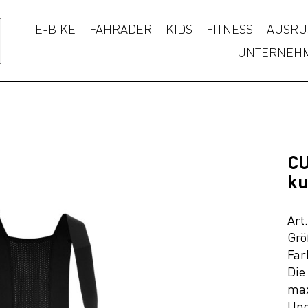
E-BIKE
FAHRÄDER
KIDS
FITNESS
AUSRÜ
UNTERNEH
CU
ku
Art
Grö
Far
Die
max
Und