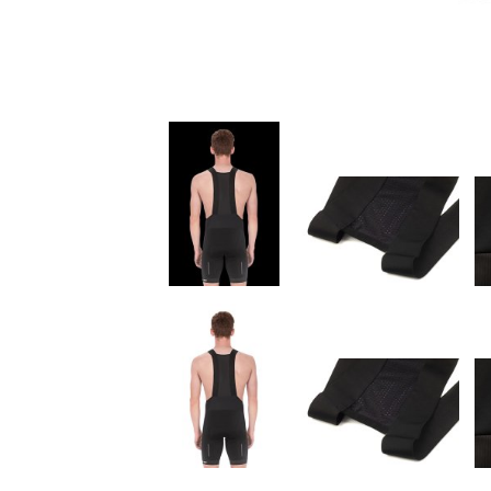
Kids
Fitness
Ausrüstung
Bekleidung
Accessoires
Helme
Schuhe
Rücksäcke
& Taschen
Fahrradanhänger
Komponenten
Zubehör
Top Artikel