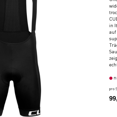
wid
tro
CUB
in 
auf
sup
Trä
Sau
zei
ech
n
pro S
99