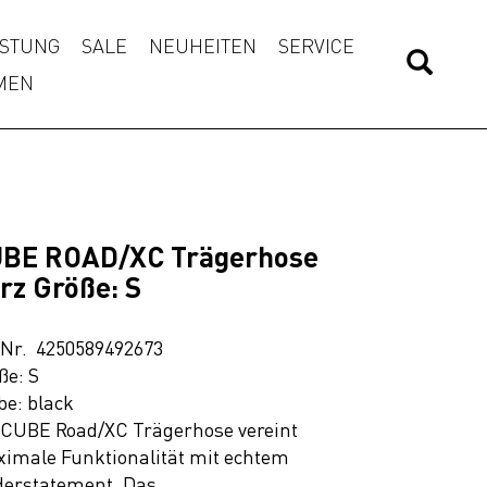
STUNG
SALE
NEUHEITEN
SERVICE
MEN
BE ROAD/XC Trägerhose
rz Größe: S
.Nr. 4250589492673
ße: S
be: black
 CUBE Road/XC Trägerhose vereint
imale Funktionalität mit echtem
erstatement. Das