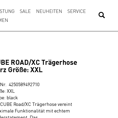
STUNG
SALE
NEUHEITEN
SERVICE
MEN
BE ROAD/XC Trägerhose
rz Größe: XXL
.Nr. 4250589492710
ße: XXL
be: black
 CUBE Road/XC Trägerhose vereint
imale Funktionalität mit echtem
erstatement. Das