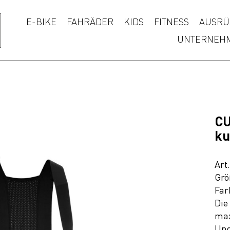
E-BIKE
FAHRÄDER
KIDS
FITNESS
AUSRÜ
UNTERNEH
CU
ku
Art
Grö
Far
Die
max
Und