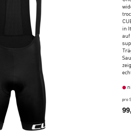
wid
tro
CUB
in 
auf
sup
Trä
Sau
zei
ech
n
pro S
99