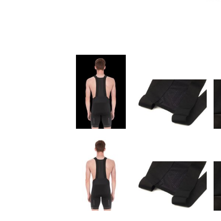
Kids
Fitness
Ausrüstung
Bekleidung
Accessoires
Helme
Schuhe
Rücksäcke
& Taschen
Fahrradanhänger
Komponenten
Zubehör
Top Artikel