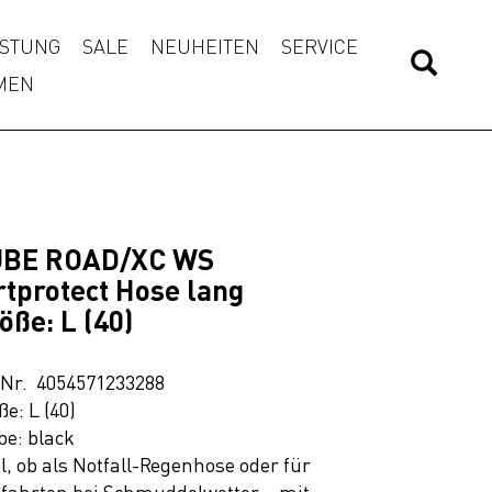
STUNG
SALE
NEUHEITEN
SERVICE
MEN
UBE ROAD/XC WS
rtprotect Hose lang
öße: L (40)
.Nr. 4054571233288
ße: L (40)
be: black
l, ob als Notfall-Regenhose oder für