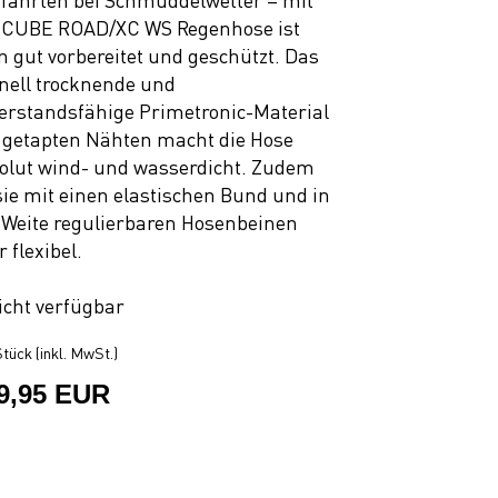
fahrten bei Schmuddelwetter – mit
 CUBE ROAD/XC WS Regenhose ist
 gut vorbereitet und geschützt. Das
nell trocknende und
erstandsfähige Primetronic-Material
 getapten Nähten macht die Hose
olut wind- und wasserdicht. Zudem
 sie mit einen elastischen Bund und in
 Weite regulierbaren Hosenbeinen
 flexibel.
icht verfügbar
tück (inkl. MwSt.)
9,95 EUR