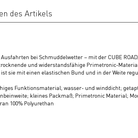
en des Artikels
für Ausfahrten bei Schmuddelwetter – mit der CUBE ROA
l trocknende und widerstandsfähige Primetronic-Materi
st sie mit einen elastischen Bund und in der Weite regu
iges Funktionsmaterial; wasser- und winddicht; getapt
nbeinweite; kleines Packmaß; Primetronic Material; Mod
ran 100% Polyurethan