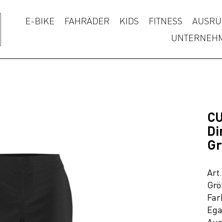
E-BIKE
FAHRÄDER
KIDS
FITNESS
AUSRÜ
UNTERNEH
C
Di
Gr
Art
Grö
Far
Ega