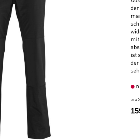
Aus
der
man
sch
wid
mit
abs
ist
der
sehr
n
pro S
15