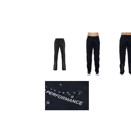
Fitness
Ausrüstung
Bekleidung
Accessoires
Helme
Schuhe
Rücksäcke
& Taschen
Fahrradanhänger
Komponenten
Zubehör
Top Artikel
Neuheiten