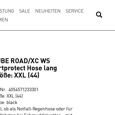
STUNG
SALE
NEUHEITEN
SERVICE
MEN
UBE ROAD/XC WS
rtprotect Hose lang
öße: XXL (44)
.Nr. 4054571233301
ße: XXL (44)
be: black
l, ob als Notfall-Regenhose oder für