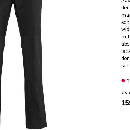
Aus
der
man
sch
wid
mit
abs
ist
der
sehr
n
pro S
15