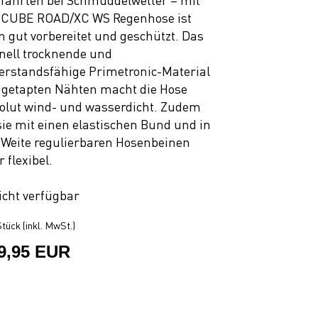
fahrten bei Schmuddelwetter – mit
 CUBE ROAD/XC WS Regenhose ist
 gut vorbereitet und geschützt. Das
nell trocknende und
erstandsfähige Primetronic-Material
 getapten Nähten macht die Hose
olut wind- und wasserdicht. Zudem
 sie mit einen elastischen Bund und in
 Weite regulierbaren Hosenbeinen
 flexibel.
icht verfügbar
tück (inkl. MwSt.)
9,95 EUR