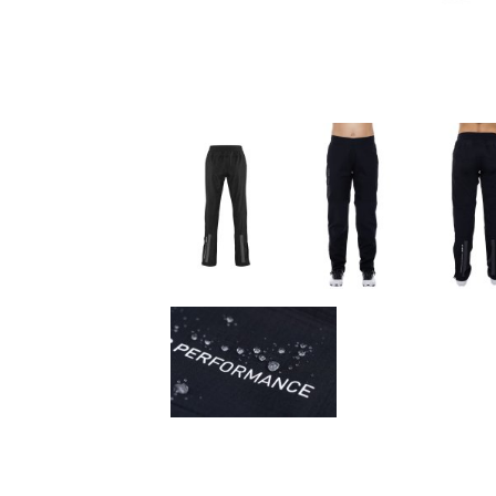
Fitness
Ausrüstung
Bekleidung
Accessoires
Helme
Schuhe
Rücksäcke
& Taschen
Fahrradanhänger
Komponenten
Zubehör
Top Artikel
Neuheiten