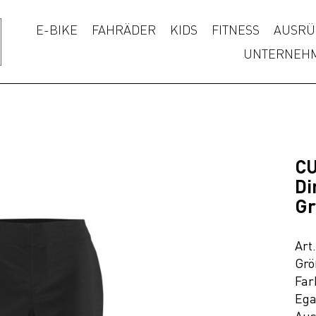
E-BIKE
FAHRÄDER
KIDS
FITNESS
AUSRÜ
UNTERNEH
C
Di
Gr
Art
Grö
Far
Ega