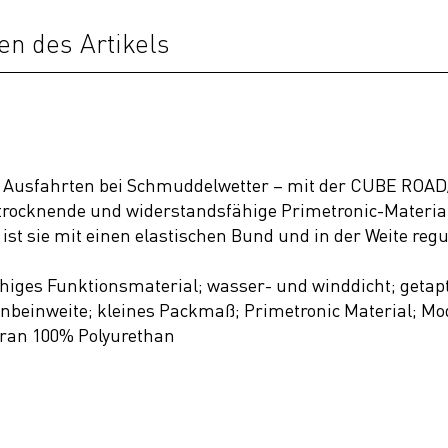
en des Artikels
für Ausfahrten bei Schmuddelwetter – mit der CUBE ROA
l trocknende und widerstandsfähige Primetronic-Materi
st sie mit einen elastischen Bund und in der Weite regu
iges Funktionsmaterial; wasser- und winddicht; getapt
nbeinweite; kleines Packmaß; Primetronic Material; Mod
ran 100% Polyurethan