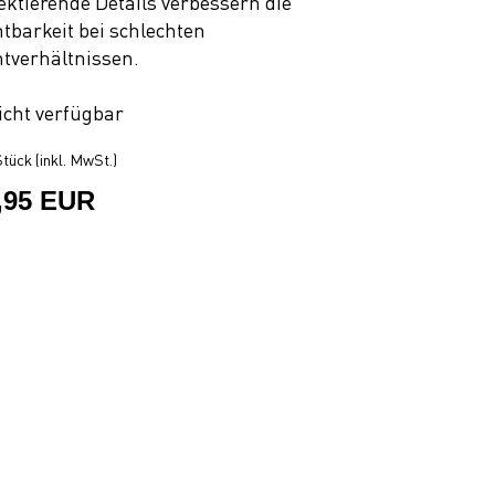
lektierende Details verbessern die
htbarkeit bei schlechten
htverhältnissen.
icht verfügbar
tück (inkl. MwSt.)
,95 EUR