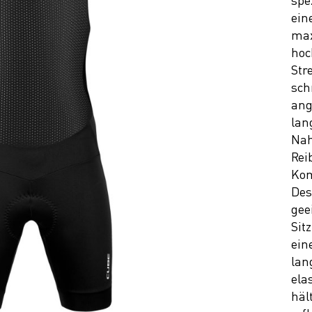
spe
ein
max
hoc
Str
sch
ang
lan
Nah
Rei
Kom
Des
gee
Sit
ein
lan
ela
häl