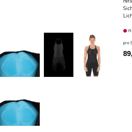
ref
Sic
Lic
n
pro S
89