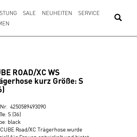
STUNG
SALE
NEUHEITEN
SERVICE
MEN
UBE ROAD/XC WS
ägerhose kurz Größe: S
6)
.Nr. 4250589493090
ße: S (36)
be: black
 CUBE Road/XC Trägerhose wurde