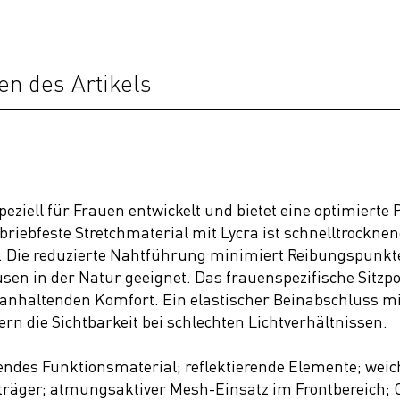
en des Artikels
ziell für Frauen entwickelt und bietet eine optimiert
briebfeste Stretchmaterial mit Lycra ist schnelltrockn
n. Die reduzierte Nahtführung minimiert Reibungspunkt
sen in der Natur geeignet. Das frauenspezifische Sitzp
anhaltenden Komfort. Ein elastischer Beinabschluss mit 
sern die Sichtbarkeit bei schlechten Lichtverhältnissen.
endes Funktionsmaterial; reflektierende Elemente; wei
äger; atmungsaktiver Mesh-Einsatz im Frontbereich; C