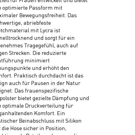
ziell für Frauen entwickelt und bietet
e optimierte Passform mit
imaler Bewegungsfreiheit. Das
hwertige, abriebfeste
etchmaterial mit Lycra ist
nelltrocknend und sorgt für ein
enehmes Tragegefühl, auch auf
gen Strecken. Die reduzierte
tführung minimiert
bungspunkte und erhöht den
fort. Praktisch durchdacht ist das
ign auch für Pausen in der Natur
ignet. Das frauenspezifische
zpolster bietet gezielte Dämpfung und
e optimale Druckverteilung für
ganhaltenden Komfort. Ein
stischer Beinabschluss mit Silikon
t die Hose sicher in Position,