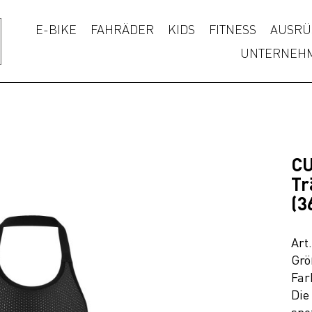
E-BIKE
FAHRÄDER
KIDS
FITNESS
AUSRÜ
UNTERNEH
C
Tr
(3
Art
Grö
Far
Die