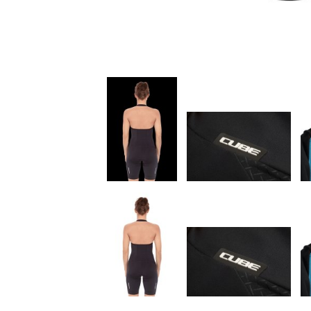
Kids
Fitness
Ausrüstung
Bekleidung
Accessoires
Helme
Schuhe
Rücksäcke
& Taschen
Fahrradanhänger
Komponenten
Zubehör