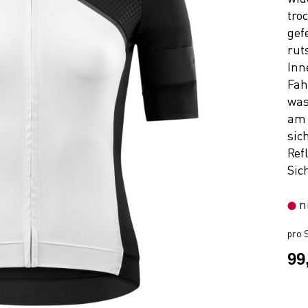
tro
gef
rut
Inn
Fah
was
am 
sic
Ref
Sic
n
pro S
99