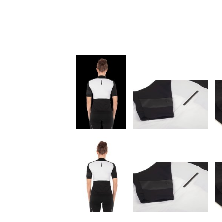
Kids
Fitness
Ausrüstung
Bekleidung
Accessoires
Helme
Schuhe
Rücksäcke
& Taschen
Fahrradanhänger
Komponenten
Zubehör
Top Artikel