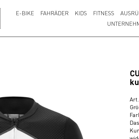
E-BIKE
FAHRÄDER
KIDS
FITNESS
AUSRÜ
UNTERNEH
CU
ku
Art
Grö
Far
Das
Kur
wid