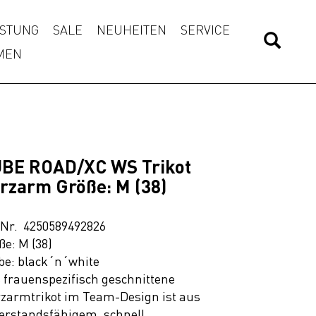
STUNG
SALE
NEUHEITEN
SERVICE
MEN
BE ROAD/XC WS Trikot
rzarm Größe: M (38)
.Nr. 4250589492826
ße: M (38)
be: black´n´white
 frauenspezifisch geschnittene
zarmtrikot im Team-Design ist aus
erstandsfähigem, schnell