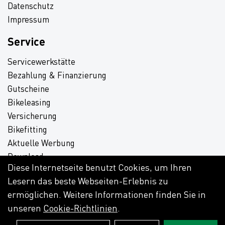
Datenschutz
Impressum
Service
Servicewerkstätte
Bezahlung & Finanzierung
Gutscheine
Bikeleasing
Versicherung
Bikefitting
Aktuelle Werbung
Download
Diese Internetseite benutzt Cookies, um Ihren
Lesern das beste Webseiten-Erlebnis zu
ermöglichen. Weitere Informationen finden Sie in
unseren
Cookie-Richtlinien
.