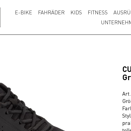
E-BIKE
FAHRÄDER
KIDS
FITNESS
AUSRÜ
UNTERNEH
CU
Gr
Art
Grö
Far
Sty
pra
tol