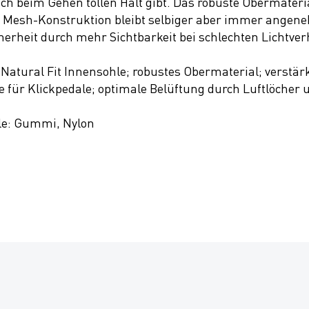
h beim Gehen tollen Halt gibt. Das robuste Obermateri
 Mesh-Konstruktion bleibt selbiger aber immer angeneh
erheit durch mehr Sichtbarkeit bei schlechten Lichtver
 Natural Fit Innensohle; robustes Obermaterial; verstär
 für Klickpedale; optimale Belüftung durch Luftlöcher 
hle: Gummi, Nylon