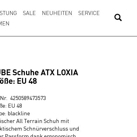
STUNG
SALE
NEUHEITEN
SERVICE
MEN
BE Schuhe ATX LOXIA
öße: EU 48
.Nr. 4250589473573
ße: EU 48
be: blackline
lischer All Terrain Schuh mit
ktischem Schnürverschluss und
ler Passform dank ergonomisch