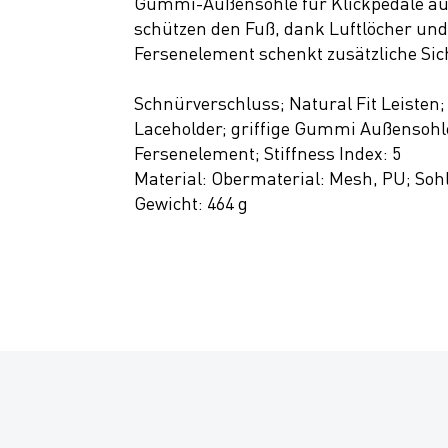
Gummi-Außensohle für Klickpedale auc
schützen den Fuß, dank Luftlöcher und
Fersenelement schenkt zusätzliche Sich
Schnürverschluss; Natural Fit Leisten;
Laceholder; griffige Gummi Außensohle
Fersenelement; Stiffness Index: 5
Material: Obermaterial: Mesh, PU; So
Gewicht: 464 g