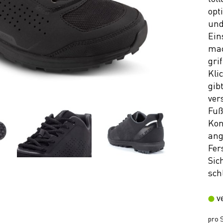
opt
und
Ein
mac
gri
Kli
gib
ver
Fuß
Kon
ang
Fer
Sic
sch
v
pro S