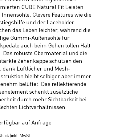
imierten CUBE Natural Fit Leisten
 Innensohle. Clevere Features wie die
stiegshilfe und der Laceholder
hen das Leben leichter, während die
ffige Gummi-Außensohle für
ckpedale auch beim Gehen tollen Halt
t. Das robuste Obermaterial und die
stärkte Zehenkappe schützen den
, dank Luftlöcher und Mesh-
struktion bleibt selbiger aber immer
enehm belüftet. Das reflektierende
senelement schenkt zusätzliche
herheit durch mehr Sichtbarkeit bei
lechten Lichtverhältnissen.
erfügbar auf Anfrage
tück (inkl. MwSt.)