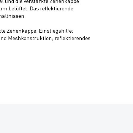
al und die verstärkte Zehenkappe
m belüftet. Das reflektierende
hältnissen.
kte Zehenkappe; Einstiegshilfe;
und Meshkonstruktion; reflektierendes