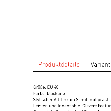
Ausrüstung
Bekleidung
Accessoires
Helme
Schuhe
Rücksäcke
& Taschen
Produktdetails
Variant
Fahrradanhänger
Komponenten
Zubehör
Größe: EU 48
Top Artikel
Farbe: blackline
Stylischer All Terrain Schuh mit prak
Neuheiten
Leisten und Innensohle. Clevere Featur
SALE