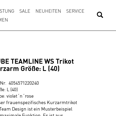
STUNG
SALE
NEUHEITEN
SERVICE
MEN
BE TEAMLINE WS Trikot
rzarm Größe: L (40)
.Nr. 4054571220240
ße: L (40)
be: violet´n´rose
er frauenspezifisches Kurzarmtrikot
Team Design ist ein Musterbeispiel
 maximale Funktion. Es ist aus