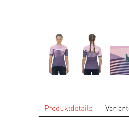
Fitness
Ausrüstung
Bekleidung
Accessoires
Helme
Schuhe
Rücksäcke
& Taschen
Fahrradanhänger
Komponenten
Zubehör
Produktdetails
Variant
Top Artikel
Neuheiten