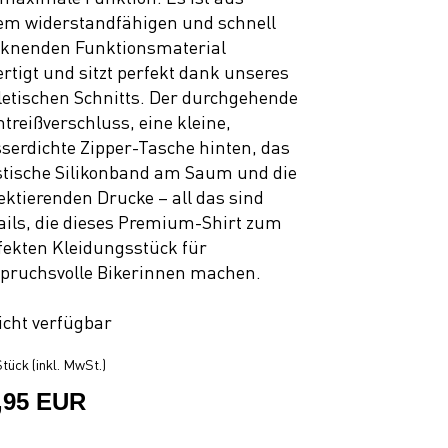
em widerstandfähigen und schnell
cknenden Funktionsmaterial
ertigt und sitzt perfekt dank unseres
letischen Schnitts. Der durchgehende
ntreißverschluss, eine kleine,
serdichte Zipper-Tasche hinten, das
stische Silikonband am Saum und die
lektierenden Drucke – all das sind
ails, die dieses Premium-Shirt zum
fekten Kleidungsstück für
pruchsvolle Bikerinnen machen.
icht verfügbar
tück (inkl. MwSt.)
,95 EUR