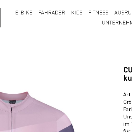
E-BIKE
FAHRÄDER
KIDS
FITNESS
AUSRÜ
UNTERNEH
CU
ku
Art
Grö
Far
Uns
im 
für