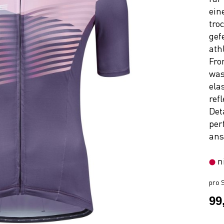
ein
tro
gef
ath
Fro
was
ela
ref
Det
per
ans
n
pro S
99