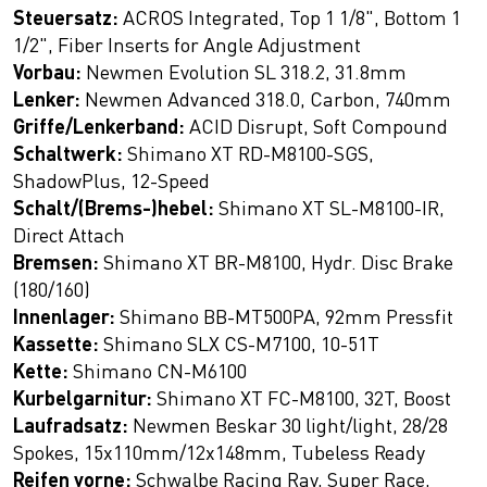
Steuersatz:
ACROS Integrated, Top 1 1/8", Bottom 1
1/2", Fiber Inserts for Angle Adjustment
Vorbau:
Newmen Evolution SL 318.2, 31.8mm
Lenker:
Newmen Advanced 318.0, Carbon, 740mm
Griffe/Lenkerband:
ACID Disrupt, Soft Compound
Schaltwerk:
Shimano XT RD-M8100-SGS,
ShadowPlus, 12-Speed
Schalt/(Brems-)hebel:
Shimano XT SL-M8100-IR,
Direct Attach
Bremsen:
Shimano XT BR-M8100, Hydr. Disc Brake
(180/160)
Innenlager:
Shimano BB-MT500PA, 92mm Pressfit
Kassette:
Shimano SLX CS-M7100, 10-51T
Kette:
Shimano CN-M6100
Kurbelgarnitur:
Shimano XT FC-M8100, 32T, Boost
Laufradsatz:
Newmen Beskar 30 light/light, 28/28
Spokes, 15x110mm/12x148mm, Tubeless Ready
Reifen vorne:
Schwalbe Racing Ray, Super Race,