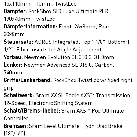
15x110mm, 110mm, TwistLoc
Dämpfer:
RockShox SID Luxe Ultimate RLR,
190x40mm, TwistLoc
Dämpferinformation:
Front: 26x8mm, Rear:
30x8mm
Steuersatz:
ACROS Integrated, Top 1 1/8", Bottom 1
1/2", Fiber Inserts for Angle Adjustment
Vorbau:
Newmen Evolution SL 318.2, 31.8mm
Lenker:
Newmen Advanced SL 318.0, Carbon,
740mm
Griffe/Lenkerband:
RockShox TwistLoc w/ fixed right
grip
Schaltwerk:
Sram XX SL Eagle AXS™ Transmission,
12-Speed, Electronic Shifting System
Schalt/(Brems-)hebel:
Sram AXS™ Pod Ultimate
Controller
Bremsen:
Sram Level Ultimate, Hydr. Disc Brake
(180/160)