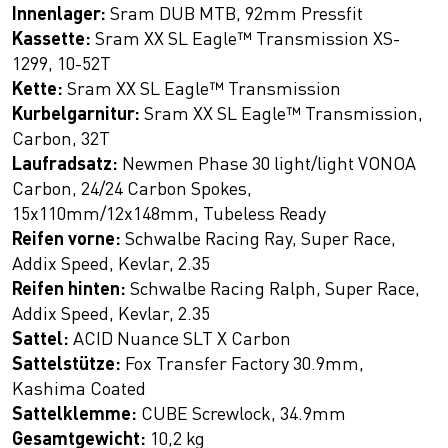
Innenlager:
Sram DUB MTB, 92mm Pressfit
Kassette:
Sram XX SL Eagle™ Transmission XS-
1299, 10-52T
Kette:
Sram XX SL Eagle™ Transmission
Kurbelgarnitur:
Sram XX SL Eagle™ Transmission,
Carbon, 32T
Laufradsatz:
Newmen Phase 30 light/light VONOA
Carbon, 24/24 Carbon Spokes,
15x110mm/12x148mm, Tubeless Ready
Reifen vorne:
Schwalbe Racing Ray, Super Race,
Addix Speed, Kevlar, 2.35
Reifen hinten:
Schwalbe Racing Ralph, Super Race,
Addix Speed, Kevlar, 2.35
Sattel:
ACID Nuance SLT X Carbon
Sattelstütze:
Fox Transfer Factory 30.9mm,
Kashima Coated
Sattelklemme:
CUBE Screwlock, 34.9mm
Gesamtgewicht:
10,2 kg