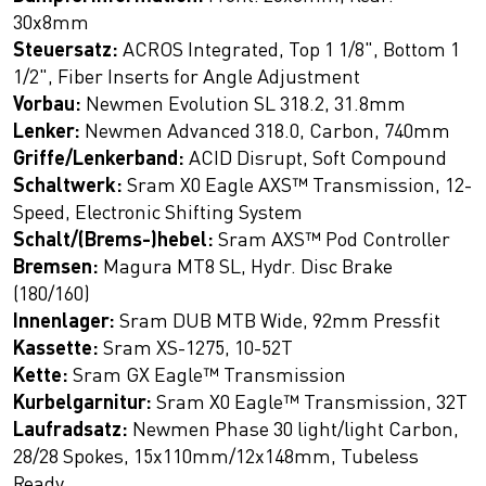
30x8mm
Steuersatz:
ACROS Integrated, Top 1 1/8", Bottom 1
1/2", Fiber Inserts for Angle Adjustment
Vorbau:
Newmen Evolution SL 318.2, 31.8mm
Lenker:
Newmen Advanced 318.0, Carbon, 740mm
Griffe/Lenkerband:
ACID Disrupt, Soft Compound
Schaltwerk:
Sram X0 Eagle AXS™ Transmission, 12-
Speed, Electronic Shifting System
Schalt/(Brems-)hebel:
Sram AXS™ Pod Controller
Bremsen:
Magura MT8 SL, Hydr. Disc Brake
(180/160)
Innenlager:
Sram DUB MTB Wide, 92mm Pressfit
Kassette:
Sram XS-1275, 10-52T
Kette:
Sram GX Eagle™ Transmission
Kurbelgarnitur:
Sram X0 Eagle™ Transmission, 32T
Laufradsatz:
Newmen Phase 30 light/light Carbon,
28/28 Spokes, 15x110mm/12x148mm, Tubeless
Ready