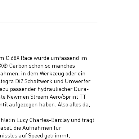
erium C:68X Race wurde umfassend im
68X® Carbon schon so manches
 Rahmen, in dem Werkzeug oder ein
Ultegra Di2 Schaltwerk und Umwerfer
dazu passender hydraulischer Dura-
ente Newmen Streem Aero/Sprint TT
til aufgezogen haben. Also alles da,
letin Lucy Charles-Barclay und trägt
Gabel, die Aufnahmen für
isslos auf Speed getrimmt,