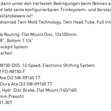
dann unter den härtesten Bedingungen beim Rennen auf
d liebt seine konfigurierbaren Trinksystem- und Verstau
litätsbeweis ist!
anced Twin Mold Technology, Twin Head Tube, Full Inte
le Routing, Flat Mount Disc, 12x100mm
8", Bottom 1 1/4"
ockpit System
 Carbon
8150-DGS. 12-Speed, Electronic Shifting System
2 FD-R8150-F
Ace Di2 SW-R9160 TT
Dura Ace Di2 SW-R9160 TT
Hydr. Disc Brake, Flat Mount (140/140)
mm Pressfit
11-30T