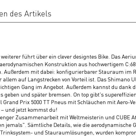
en des Artikels
in weiterer führt über ein clever designtes Bike. Das A
er aerodynamischen Konstruktion aus hochwertigem C:
en. Außerdem mit dabei: konfigurierbarer Stauraum im
r allem auf Langstrecken von Vorteil ist. Das Shimano 
richtigen Gang im Angebot. Außerdem kannst du dank 
s geben und später bremsen. On top gibt's supereffizi
al Grand Prix 5000 TT Pneus mit Schläuchen mit Aero-Ven
 – und jetzt kommst du!
 enger Zusammenarbeit mit Weltmeisterin und CUBE Ath
n jemals". Sämtliche Details, wie die aerodynamische 
n Trinksystem- und Stauraumlösungen, wurden komprom