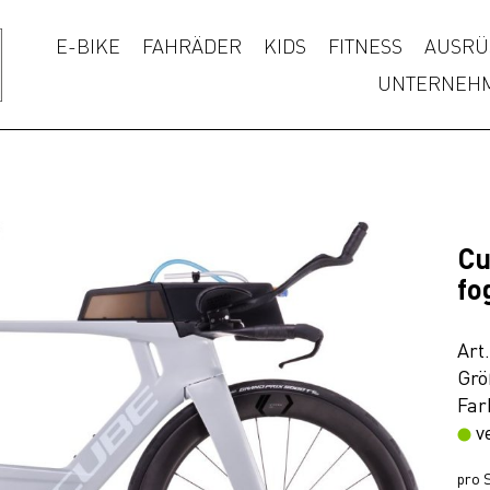
E-BIKE
FAHRÄDER
KIDS
FITNESS
AUSRÜ
UNTERNEH
Cu
fo
Art
Grö
Far
v
pro S