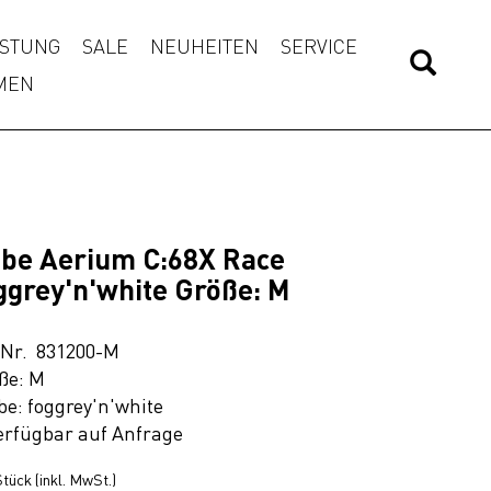
STUNG
SALE
NEUHEITEN
SERVICE
MEN
be Aerium C:68X Race
ggrey'n'white Größe: M
.Nr. 831200-M
ße: M
be: foggrey'n'white
erfügbar auf Anfrage
tück (inkl. MwSt.)