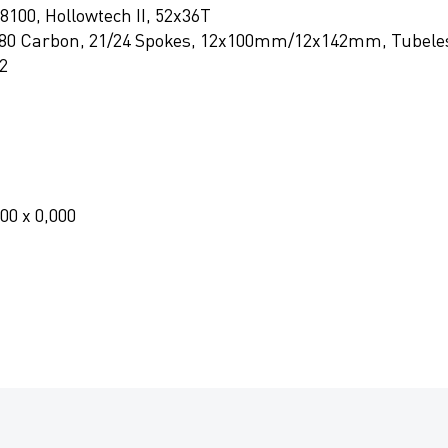
100, Hollowtech II, 52x36T
80 Carbon, 21/24 Spokes, 12x100mm/12x142mm, Tubele
22
000 x 0,000