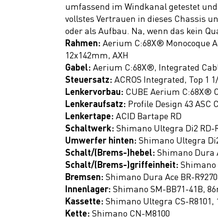
Fitness
umfassend im Windkanal getestet und 
vollstes Vertrauen in dieses Chassis un
Ausrüstung
oder als Aufbau. Na, wenn das kein Qua
Top Artikel
Rahmen:
Aerium C:68X® Monocoque Adv
Neuheiten
12x142mm, AXH
Gabel:
Aerium C:68X®, Integrated Cab
SALE
Steuersatz:
ACROS Integrated, Top 1 1/
Lenkervorbau:
CUBE Aerium C:68X® C
Lenkeraufsatz:
Profile Design 43 ASC
Lenkertape:
ACID Bartape RD
Schaltwerk:
Shimano Ultegra Di2 RD-R
Umwerfer hinten:
Shimano Ultegra Di
Schalt/(Brems-)hebel:
Shimano Dura 
Schalt/(Brems-)griffeinheit:
Shimano 
Bremsen:
Shimano Dura Ace BR-R9270, 
Innenlager:
Shimano SM-BB71-41B, 86
Kassette:
Shimano Ultegra CS-R8101, 
Kette:
Shimano CN-M8100