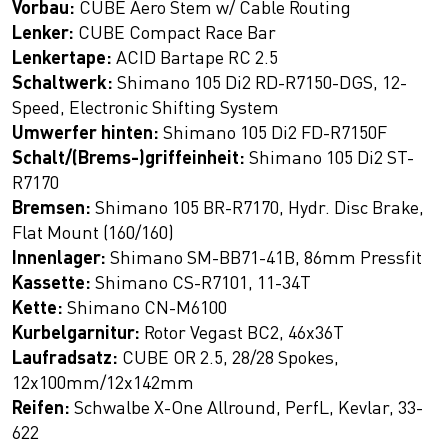
Vorbau:
CUBE Aero Stem w/ Cable Routing
Lenker:
CUBE Compact Race Bar
Lenkertape:
ACID Bartape RC 2.5
Schaltwerk:
Shimano 105 Di2 RD-R7150-DGS, 12-
Speed, Electronic Shifting System
Umwerfer hinten:
Shimano 105 Di2 FD-R7150F
Schalt/(Brems-)griffeinheit:
Shimano 105 Di2 ST-
R7170
Bremsen:
Shimano 105 BR-R7170, Hydr. Disc Brake,
Flat Mount (160/160)
Innenlager:
Shimano SM-BB71-41B, 86mm Pressfit
Kassette:
Shimano CS-R7101, 11-34T
Kette:
Shimano CN-M6100
Kurbelgarnitur:
Rotor Vegast BC2, 46x36T
Laufradsatz:
CUBE OR 2.5, 28/28 Spokes,
12x100mm/12x142mm
Reifen:
Schwalbe X-One Allround, PerfL, Kevlar, 33-
622