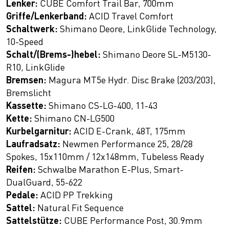
Lenker:
CUBE Comfort Trail Bar, 700mm
Griffe/Lenkerband:
ACID Travel Comfort
Schaltwerk:
Shimano Deore, LinkGlide Technology,
10-Speed
Schalt/(Brems-)hebel:
Shimano Deore SL-M5130-
R10, LinkGlide
Bremsen:
Magura MT5e Hydr. Disc Brake (203/203),
Bremslicht
Kassette:
Shimano CS-LG-400, 11-43
Kette:
Shimano CN-LG500
Kurbelgarnitur:
ACID E-Crank, 48T, 175mm
Laufradsatz:
Newmen Performance 25, 28/28
Spokes, 15x110mm / 12x148mm, Tubeless Ready
Reifen:
Schwalbe Marathon E-Plus, Smart-
DualGuard, 55-622
Pedale:
ACID PP Trekking
Sattel:
Natural Fit Sequence
Sattelstütze:
CUBE Performance Post, 30.9mm