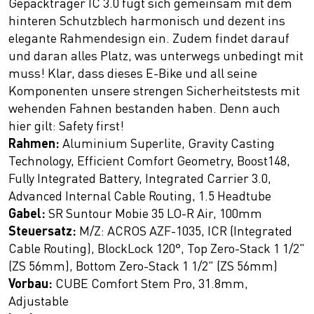
Gepäckträger IC 3.0 fügt sich gemeinsam mit dem
hinteren Schutzblech harmonisch und dezent ins
elegante Rahmendesign ein. Zudem findet darauf
und daran alles Platz, was unterwegs unbedingt mit
muss! Klar, dass dieses E-Bike und all seine
Komponenten unsere strengen Sicherheitstests mit
wehenden Fahnen bestanden haben. Denn auch
hier gilt: Safety first!
Rahmen:
Aluminium Superlite, Gravity Casting
Technology, Efficient Comfort Geometry, Boost148,
Fully Integrated Battery, Integrated Carrier 3.0,
Advanced Internal Cable Routing, 1.5 Headtube
Gabel:
SR Suntour Mobie 35 LO-R Air, 100mm
Steuersatz:
M/Z: ACROS AZF-1035, ICR (Integrated
Cable Routing), BlockLock 120°, Top Zero-Stack 1 1/2"
(ZS 56mm), Bottom Zero-Stack 1 1/2" (ZS 56mm)
Vorbau:
CUBE Comfort Stem Pro, 31.8mm,
Adjustable