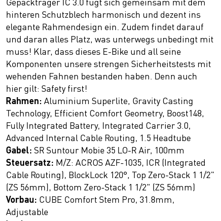
Gepäckträger IC 3.0 fügt sich gemeinsam mit dem
hinteren Schutzblech harmonisch und dezent ins
elegante Rahmendesign ein. Zudem findet darauf
und daran alles Platz, was unterwegs unbedingt mit
muss! Klar, dass dieses E-Bike und all seine
Komponenten unsere strengen Sicherheitstests mit
wehenden Fahnen bestanden haben. Denn auch
hier gilt: Safety first!
Rahmen:
Aluminium Superlite, Gravity Casting
Technology, Efficient Comfort Geometry, Boost148,
Fully Integrated Battery, Integrated Carrier 3.0,
Advanced Internal Cable Routing, 1.5 Headtube
Gabel:
SR Suntour Mobie 35 LO-R Air, 100mm
Steuersatz:
M/Z: ACROS AZF-1035, ICR (Integrated
Cable Routing), BlockLock 120°, Top Zero-Stack 1 1/2"
(ZS 56mm), Bottom Zero-Stack 1 1/2" (ZS 56mm)
Vorbau:
CUBE Comfort Stem Pro, 31.8mm,
Adjustable