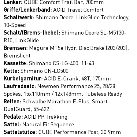
Lenker:
CUBE Comfort Trail Bar, 700mm
Griffe/Lenkerband:
ACID Travel Comfort
Schaltwerk:
Shimano Deore, LinkGlide Technology,
10-Speed
Schalt/(Brems-)hebel:
Shimano Deore SL-M5130-
R10, LinkGlide
Bremsen:
Magura MT5e Hydr. Disc Brake (203/203),
Bremslicht
Kassette:
Shimano CS-LG-400, 11-43
Kette:
Shimano CN-LG500
Kurbelgarnitur:
ACID E-Crank, 48T, 175mm
Laufradsatz:
Newmen Performance 25, 28/28
Spokes, 15x110mm / 12x148mm, Tubeless Ready
Reifen:
Schwalbe Marathon E-Plus, Smart-
DualGuard, 55-622
Pedale:
ACID PP Trekking
Sattel:
Natural Fit Sequence
Sattelstütze:
CUBE Performance Post, 30.9mm