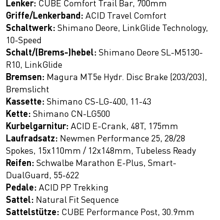
Lenker:
CUBE Comfort Trail Bar, 700mm
Griffe/Lenkerband:
ACID Travel Comfort
Schaltwerk:
Shimano Deore, LinkGlide Technology,
10-Speed
Schalt/(Brems-)hebel:
Shimano Deore SL-M5130-
R10, LinkGlide
Bremsen:
Magura MT5e Hydr. Disc Brake (203/203),
Bremslicht
Kassette:
Shimano CS-LG-400, 11-43
Kette:
Shimano CN-LG500
Kurbelgarnitur:
ACID E-Crank, 48T, 175mm
Laufradsatz:
Newmen Performance 25, 28/28
Spokes, 15x110mm / 12x148mm, Tubeless Ready
Reifen:
Schwalbe Marathon E-Plus, Smart-
DualGuard, 55-622
Pedale:
ACID PP Trekking
Sattel:
Natural Fit Sequence
Sattelstütze:
CUBE Performance Post, 30.9mm