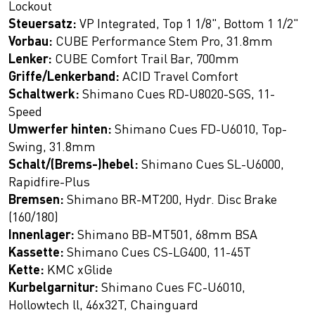
Lockout
Steuersatz:
VP Integrated, Top 1 1/8", Bottom 1 1/2"
Vorbau:
CUBE Performance Stem Pro, 31.8mm
Lenker:
CUBE Comfort Trail Bar, 700mm
Griffe/Lenkerband:
ACID Travel Comfort
Schaltwerk:
Shimano Cues RD-U8020-SGS, 11-
Speed
Umwerfer hinten:
Shimano Cues FD-U6010, Top-
Swing, 31.8mm
Schalt/(Brems-)hebel:
Shimano Cues SL-U6000,
Rapidfire-Plus
Bremsen:
Shimano BR-MT200, Hydr. Disc Brake
(160/180)
Innenlager:
Shimano BB-MT501, 68mm BSA
Kassette:
Shimano Cues CS-LG400, 11-45T
Kette:
KMC xGlide
Kurbelgarnitur:
Shimano Cues FC-U6010,
Hollowtech ll, 46x32T, Chainguard