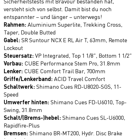
Sicherheitstests mit Bravour bestanden hat,
versteht sich von selbst. Damit bist du noch
entspannter – und länger – unterwegs!
Rahmen:
Aluminium Superlite, Trekking Cross,
Taper, Double Butted
Gabel:
SR Suntour NCX E RL Air T, 63mm, Remote
Lockout
Steuersatz:
VP Integrated, Top 1 1/8", Bottom 1 1/2"
Vorbau:
CUBE Performance Stem Pro, 31.8mm
Lenker:
CUBE Comfort Trail Bar, 700mm
Griffe/Lenkerband:
ACID Travel Comfort
Schaltwerk:
Shimano Cues RD-U8020-SGS, 11-
Speed
Umwerfer hinten:
Shimano Cues FD-U6010, Top-
Swing, 31.8mm
Schalt/(Brems-)hebel:
Shimano Cues SL-U6000,
Rapidfire-Plus
Bremsen:
Shimano BR-MT200, Hydr. Disc Brake