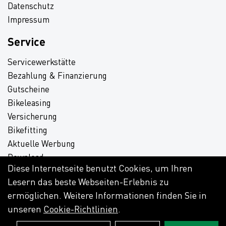
Datenschutz
Impressum
Service
Servicewerkstätte
Bezahlung & Finanzierung
Gutscheine
Bikeleasing
Versicherung
Bikefitting
Aktuelle Werbung
Download
Diese Internetseite benutzt Cookies, um Ihren
Lesern das beste Webseiten-Erlebnis zu
ermöglichen. Weitere Informationen finden Sie in
unseren
Cookie-Richtlinien
.