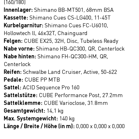
(160/180)
Innenlager:
Shimano BB-MT501, 68mm BSA
Kassette:
Shimano Cues CS-LG400, 11-45T
Kurbelgarnitur:
Shimano Cues FC-U6010,
Hollowtech ll, 46x32T, Chainguard
Felgen:
CUBE EX25, 32H, Disc, Tubeless Ready
Nabe vorne:
Shimano HB-QC300, QR, Centerlock
Nabe hinten:
Shimano FH-QC300-HM, QR,
Centerlock
Reifen:
Schwalbe Land Cruiser, Active, 50-622
Pedale:
CUBE PP MTB
Sattel:
ACID Sequence Pro 160
Sattelstütze:
CUBE Performance Post, 27.2mm
Sattelklemme:
CUBE Varioclose, 31.8mm
Gesamtgewicht:
14,1 kg
Max. Systemgewicht:
140 kg
Länge / Breite / Höhe (in m):
0,000 x 0,000 x 0,000