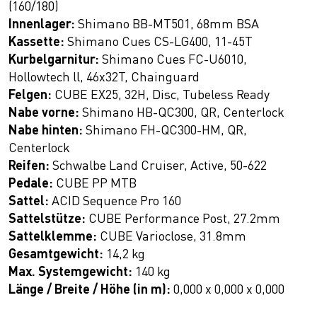
(160/180)
Innenlager:
Shimano BB-MT501, 68mm BSA
Kassette:
Shimano Cues CS-LG400, 11-45T
Kurbelgarnitur:
Shimano Cues FC-U6010,
Hollowtech ll, 46x32T, Chainguard
Felgen:
CUBE EX25, 32H, Disc, Tubeless Ready
Nabe vorne:
Shimano HB-QC300, QR, Centerlock
Nabe hinten:
Shimano FH-QC300-HM, QR,
Centerlock
Reifen:
Schwalbe Land Cruiser, Active, 50-622
Pedale:
CUBE PP MTB
Sattel:
ACID Sequence Pro 160
Sattelstütze:
CUBE Performance Post, 27.2mm
Sattelklemme:
CUBE Varioclose, 31.8mm
Gesamtgewicht:
14,2 kg
Max. Systemgewicht:
140 kg
Länge / Breite / Höhe (in m):
0,000 x 0,000 x 0,000