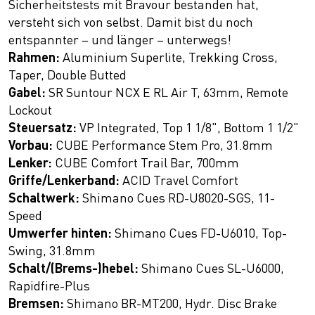
Sicherheitstests mit Bravour bestanden hat,
versteht sich von selbst. Damit bist du noch
entspannter – und länger – unterwegs!
Rahmen:
Aluminium Superlite, Trekking Cross,
Taper, Double Butted
Gabel:
SR Suntour NCX E RL Air T, 63mm, Remote
Lockout
Steuersatz:
VP Integrated, Top 1 1/8", Bottom 1 1/2"
Vorbau:
CUBE Performance Stem Pro, 31.8mm
Lenker:
CUBE Comfort Trail Bar, 700mm
Griffe/Lenkerband:
ACID Travel Comfort
Schaltwerk:
Shimano Cues RD-U8020-SGS, 11-
Speed
Umwerfer hinten:
Shimano Cues FD-U6010, Top-
Swing, 31.8mm
Schalt/(Brems-)hebel:
Shimano Cues SL-U6000,
Rapidfire-Plus
Bremsen:
Shimano BR-MT200, Hydr. Disc Brake