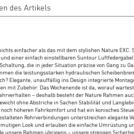
en des Artikels
 nichts einfacher als das mit dem stylishen Nature EXC
und einer einfach einstellbaren Suntour Luftfedergabel
haltung, die in jeder Situation präzise von Gang zu Ga
mmen die leistungsstarken hydraulischen Scheibenbrems
ch? Elegante, unauffällig ins Design integrierte Monta
en mit Zubehör. Das Wochenende ist da, worauf wartes
n Fahrverhalten – deshalb besteht der Nature Rahmen auc
ewicht ohne Abstriche in Sachen Stabilität und Langleb
ür noch höheren Fahrkomfort und hat ein konisches Steue
estalteten Rohrverbindungen unterstreichen elegante 
nmutigen Look und erlauben die einfache Umrüstung un
lle unsere Rahmen übrigens – unsere strengen Sicherhe