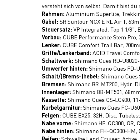
versteht sich von selbst. Damit bist d
Ausrüstung
Rahmen:
Aluminium Superlite, Trekkin
Top Artikel
Gabel:
SR Suntour NCX E RL Air T, 63
Steuersatz:
VP Integrated, Top 1 1/8", 
Neuheiten
Vorbau:
CUBE Performance Stem Pro,
SALE
Lenker:
CUBE Comfort Trail Bar, 700
Griffe/Lenkerband:
ACID Travel Comfo
Schaltwerk:
Shimano Cues RD-U8020-
Umwerfer hinten:
Shimano Cues FD-U
Schalt/(Brems-)hebel:
Shimano Cues S
Bremsen:
Shimano BR-MT200, Hydr. Dis
Innenlager:
Shimano BB-MT501, 68m
Kassette:
Shimano Cues CS-LG400, 11
Kurbelgarnitur:
Shimano Cues FC-U6010
Felgen:
CUBE EX25, 32H, Disc, Tubeles
Nabe vorne:
Shimano HB-QC300, QR, C
Nabe hinten:
Shimano FH-QC300-HM, Q
Reifen:
Schwalbe Land Cruiser, Active,