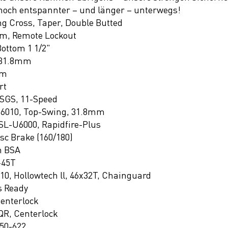
u noch entspannter – und länger – unterwegs!
g Cross, Taper, Double Butted
mm, Remote Lockout
Bottom 1 1/2"
 31.8mm
mm
rt
SGS, 11-Speed
6010, Top-Swing, 31.8mm
L-U6000, Rapidfire-Plus
c Brake (160/180)
m BSA
-45T
, Hollowtech ll, 46x32T, Chainguard
s Ready
enterlock
R, Centerlock
 50-622