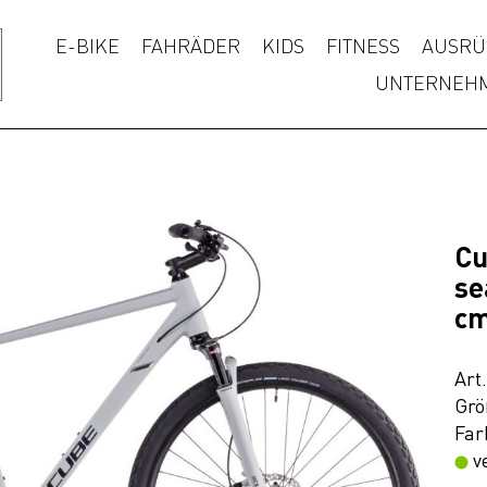
E-BIKE
FAHRÄDER
KIDS
FITNESS
AUSRÜ
UNTERNEH
Cu
se
c
Art
Grö
Far
v