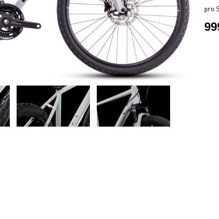
pro S
99