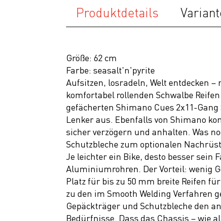
Produktdetails
Variant
Fahrräder
Mountainbike
Fully
Größe: 62 cm
Mountainbike
Farbe: seasalt'n'pyrite
Hardtail
Aufsitzen, losradeln, Welt entdecken –
komfortabel rollenden Schwalbe Reifen 
Trekking
gefächerten Shimano Cues 2x11-Gang Sc
Gravel
Lenker aus. Ebenfalls von Shimano ko
Bikes
sicher verzögern und anhalten. Was no
Schutzbleche zum optionalen Nachrüst
Road Race
Je leichter ein Bike, desto besser sei
Triathlon &
Aluminiumrohren. Der Vorteil: wenig G
Time Trail
Platz für bis zu 50 mm breite Reifen f
zu den im Smooth Welding Verfahren g
Kids
Gepäckträger und Schutzbleche den a
Fitness
Bedürfnisse. Dass das Chassis – wie a