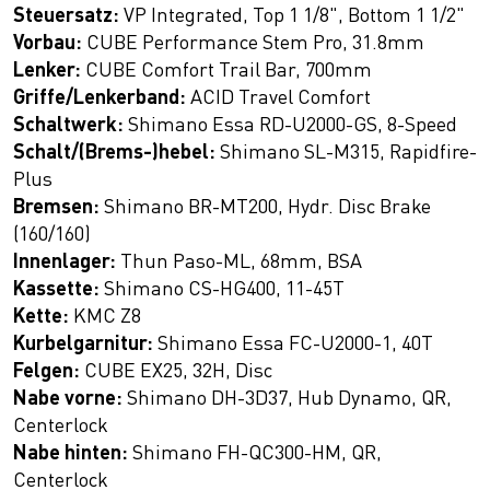
Steuersatz:
VP Integrated, Top 1 1/8", Bottom 1 1/2"
Vorbau:
CUBE Performance Stem Pro, 31.8mm
Lenker:
CUBE Comfort Trail Bar, 700mm
Griffe/Lenkerband:
ACID Travel Comfort
Schaltwerk:
Shimano Essa RD-U2000-GS, 8-Speed
Schalt/(Brems-)hebel:
Shimano SL-M315, Rapidfire-
Plus
Bremsen:
Shimano BR-MT200, Hydr. Disc Brake
(160/160)
Innenlager:
Thun Paso-ML, 68mm, BSA
Kassette:
Shimano CS-HG400, 11-45T
Kette:
KMC Z8
Kurbelgarnitur:
Shimano Essa FC-U2000-1, 40T
Felgen:
CUBE EX25, 32H, Disc
Nabe vorne:
Shimano DH-3D37, Hub Dynamo, QR,
Centerlock
Nabe hinten:
Shimano FH-QC300-HM, QR,
Centerlock