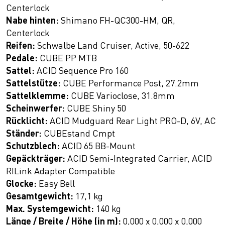
Centerlock
Nabe hinten:
Shimano FH-QC300-HM, QR,
Centerlock
Reifen:
Schwalbe Land Cruiser, Active, 50-622
Pedale:
CUBE PP MTB
Sattel:
ACID Sequence Pro 160
Sattelstütze:
CUBE Performance Post, 27.2mm
Sattelklemme:
CUBE Varioclose, 31.8mm
Scheinwerfer:
CUBE Shiny 50
Rücklicht:
ACID Mudguard Rear Light PRO-D, 6V, AC
Ständer:
CUBEstand Cmpt
Schutzblech:
ACID 65 BB-Mount
Gepäckträger:
ACID Semi-Integrated Carrier, ACID
RILink Adapter Compatible
Glocke:
Easy Bell
Gesamtgewicht:
17,1 kg
Max. Systemgewicht:
140 kg
Länge / Breite / Höhe (in m):
0,000 x 0,000 x 0,000