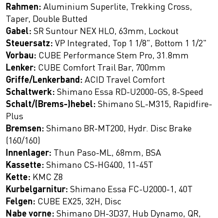
Rahmen:
Aluminium Superlite, Trekking Cross,
Taper, Double Butted
Gabel:
SR Suntour NEX HLO, 63mm, Lockout
Steuersatz:
VP Integrated, Top 1 1/8", Bottom 1 1/2"
Vorbau:
CUBE Performance Stem Pro, 31.8mm
Lenker:
CUBE Comfort Trail Bar, 700mm
Griffe/Lenkerband:
ACID Travel Comfort
Schaltwerk:
Shimano Essa RD-U2000-GS, 8-Speed
Schalt/(Brems-)hebel:
Shimano SL-M315, Rapidfire-
Plus
Bremsen:
Shimano BR-MT200, Hydr. Disc Brake
(160/160)
Innenlager:
Thun Paso-ML, 68mm, BSA
Kassette:
Shimano CS-HG400, 11-45T
Kette:
KMC Z8
Kurbelgarnitur:
Shimano Essa FC-U2000-1, 40T
Felgen:
CUBE EX25, 32H, Disc
Nabe vorne:
Shimano DH-3D37, Hub Dynamo, QR,