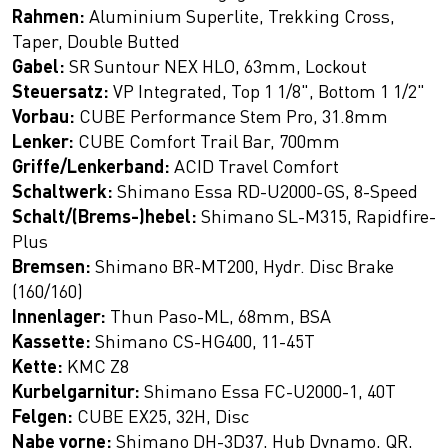
Rahmen:
Aluminium Superlite, Trekking Cross,
Taper, Double Butted
Gabel:
SR Suntour NEX HLO, 63mm, Lockout
Steuersatz:
VP Integrated, Top 1 1/8", Bottom 1 1/2"
Vorbau:
CUBE Performance Stem Pro, 31.8mm
Lenker:
CUBE Comfort Trail Bar, 700mm
Griffe/Lenkerband:
ACID Travel Comfort
Schaltwerk:
Shimano Essa RD-U2000-GS, 8-Speed
Schalt/(Brems-)hebel:
Shimano SL-M315, Rapidfire-
Plus
Bremsen:
Shimano BR-MT200, Hydr. Disc Brake
(160/160)
Innenlager:
Thun Paso-ML, 68mm, BSA
Kassette:
Shimano CS-HG400, 11-45T
Kette:
KMC Z8
Kurbelgarnitur:
Shimano Essa FC-U2000-1, 40T
Felgen:
CUBE EX25, 32H, Disc
Nabe vorne:
Shimano DH-3D37, Hub Dynamo, QR,