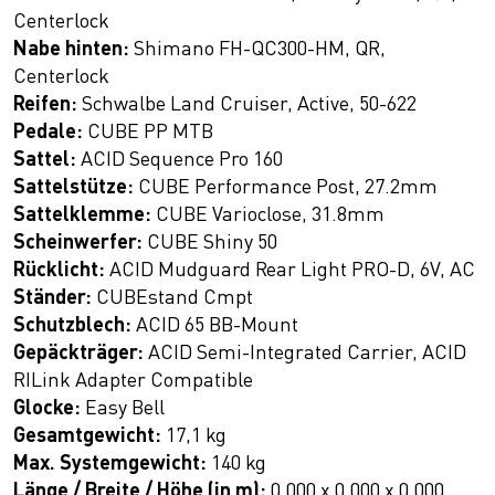
Centerlock
Nabe hinten:
Shimano FH-QC300-HM, QR,
Centerlock
Reifen:
Schwalbe Land Cruiser, Active, 50-622
Pedale:
CUBE PP MTB
Sattel:
ACID Sequence Pro 160
Sattelstütze:
CUBE Performance Post, 27.2mm
Sattelklemme:
CUBE Varioclose, 31.8mm
Scheinwerfer:
CUBE Shiny 50
Rücklicht:
ACID Mudguard Rear Light PRO-D, 6V, AC
Ständer:
CUBEstand Cmpt
Schutzblech:
ACID 65 BB-Mount
Gepäckträger:
ACID Semi-Integrated Carrier, ACID
RILink Adapter Compatible
Glocke:
Easy Bell
Gesamtgewicht:
17,1 kg
Max. Systemgewicht:
140 kg
Länge / Breite / Höhe (in m):
0,000 x 0,000 x 0,000