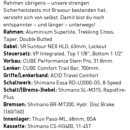
Rahmen übrigens – unsere strengen
Sicherheitstests mit Bravour bestanden hat,
versteht sich von selbst. Damit bist du noch
entspannter – und länger – unterwegs!
Rahmen:
Aluminium Superlite, Trekking Cross,
Taper, Double Butted
Gabel:
SR Suntour NEX HLO, 63mm, Lockout
Steuersatz:
VP Integrated, Top 1 1/8", Bottom 1 1/2"
Vorbau:
CUBE Performance Stem Pro, 31.8mm
Lenker:
CUBE Comfort Trail Bar, 700mm
Griffe/Lenkerband:
ACID Travel Comfort
Schaltwerk:
Shimano Essa RD-U2000-GS, 8-Speed
Schalt/(Brems-)hebel:
Shimano SL-M315, Rapidfire-
Plus
Bremsen:
Shimano BR-MT200, Hydr. Disc Brake
(160/160)
Innenlager:
Thun Paso-ML, 68mm, BSA
Kassette:
Shimano CS-HG400, 11-45T