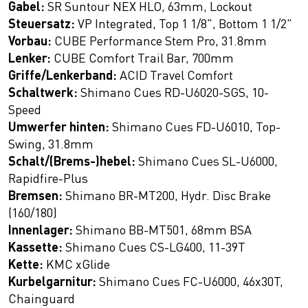
Gabel:
SR Suntour NEX HLO, 63mm, Lockout
Steuersatz:
VP Integrated, Top 1 1/8", Bottom 1 1/2"
Vorbau:
CUBE Performance Stem Pro, 31.8mm
Lenker:
CUBE Comfort Trail Bar, 700mm
Griffe/Lenkerband:
ACID Travel Comfort
Schaltwerk:
Shimano Cues RD-U6020-SGS, 10-
Speed
Umwerfer hinten:
Shimano Cues FD-U6010, Top-
Swing, 31.8mm
Schalt/(Brems-)hebel:
Shimano Cues SL-U6000,
Rapidfire-Plus
Bremsen:
Shimano BR-MT200, Hydr. Disc Brake
(160/180)
Innenlager:
Shimano BB-MT501, 68mm BSA
Kassette:
Shimano Cues CS-LG400, 11-39T
Kette:
KMC xGlide
Kurbelgarnitur:
Shimano Cues FC-U6000, 46x30T,
Chainguard