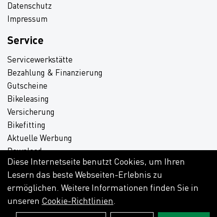
Datenschutz
Impressum
Service
Servicewerkstätte
Bezahlung & Finanzierung
Gutscheine
Bikeleasing
Versicherung
Bikefitting
Aktuelle Werbung
Download
Diese Internetseite benutzt Cookies, um Ihren
Lesern das beste Webseiten-Erlebnis zu
ermöglichen. Weitere Informationen finden Sie in
unseren
Cookie-Richtlinien
.