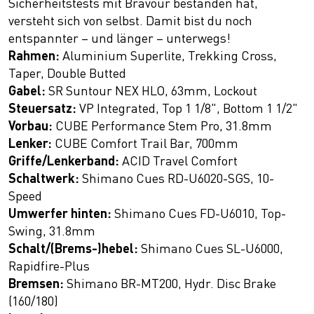
Sicherheitstests mit Bravour bestanden hat,
versteht sich von selbst. Damit bist du noch
entspannter – und länger – unterwegs!
Rahmen:
Aluminium Superlite, Trekking Cross,
Taper, Double Butted
Gabel:
SR Suntour NEX HLO, 63mm, Lockout
Steuersatz:
VP Integrated, Top 1 1/8", Bottom 1 1/2"
Vorbau:
CUBE Performance Stem Pro, 31.8mm
Lenker:
CUBE Comfort Trail Bar, 700mm
Griffe/Lenkerband:
ACID Travel Comfort
Schaltwerk:
Shimano Cues RD-U6020-SGS, 10-
Speed
Umwerfer hinten:
Shimano Cues FD-U6010, Top-
Swing, 31.8mm
Schalt/(Brems-)hebel:
Shimano Cues SL-U6000,
Rapidfire-Plus
Bremsen:
Shimano BR-MT200, Hydr. Disc Brake
(160/180)