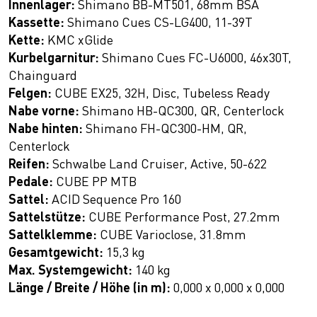
Innenlager:
Shimano BB-MT501, 68mm BSA
Kassette:
Shimano Cues CS-LG400, 11-39T
Kette:
KMC xGlide
Kurbelgarnitur:
Shimano Cues FC-U6000, 46x30T,
Chainguard
Felgen:
CUBE EX25, 32H, Disc, Tubeless Ready
Nabe vorne:
Shimano HB-QC300, QR, Centerlock
Nabe hinten:
Shimano FH-QC300-HM, QR,
Centerlock
Reifen:
Schwalbe Land Cruiser, Active, 50-622
Pedale:
CUBE PP MTB
Sattel:
ACID Sequence Pro 160
Sattelstütze:
CUBE Performance Post, 27.2mm
Sattelklemme:
CUBE Varioclose, 31.8mm
Gesamtgewicht:
15,3 kg
Max. Systemgewicht:
140 kg
Länge / Breite / Höhe (in m):
0,000 x 0,000 x 0,000