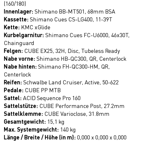
(160/180)
Innenlager:
Shimano BB-MT501, 68mm BSA
Kassette:
Shimano Cues CS-LG400, 11-39T
Kette:
KMC xGlide
Kurbelgarnitur:
Shimano Cues FC-U6000, 46x30T,
Chainguard
Felgen:
CUBE EX25, 32H, Disc, Tubeless Ready
Nabe vorne:
Shimano HB-QC300, QR, Centerlock
Nabe hinten:
Shimano FH-QC300-HM, QR,
Centerlock
Reifen:
Schwalbe Land Cruiser, Active, 50-622
Pedale:
CUBE PP MTB
Sattel:
ACID Sequence Pro 160
Sattelstütze:
CUBE Performance Post, 27.2mm
Sattelklemme:
CUBE Varioclose, 31.8mm
Gesamtgewicht:
15,1 kg
Max. Systemgewicht:
140 kg
Länge / Breite / Höhe (in m):
0,000 x 0,000 x 0,000