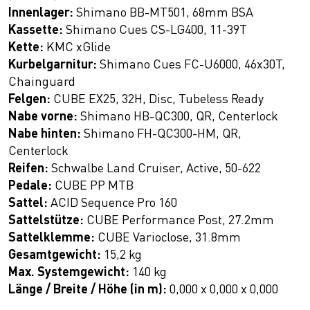
Innenlager:
Shimano BB-MT501, 68mm BSA
Kassette:
Shimano Cues CS-LG400, 11-39T
Kette:
KMC xGlide
Kurbelgarnitur:
Shimano Cues FC-U6000, 46x30T,
Chainguard
Felgen:
CUBE EX25, 32H, Disc, Tubeless Ready
Nabe vorne:
Shimano HB-QC300, QR, Centerlock
Nabe hinten:
Shimano FH-QC300-HM, QR,
Centerlock
Reifen:
Schwalbe Land Cruiser, Active, 50-622
Pedale:
CUBE PP MTB
Sattel:
ACID Sequence Pro 160
Sattelstütze:
CUBE Performance Post, 27.2mm
Sattelklemme:
CUBE Varioclose, 31.8mm
Gesamtgewicht:
15,2 kg
Max. Systemgewicht:
140 kg
Länge / Breite / Höhe (in m):
0,000 x 0,000 x 0,000