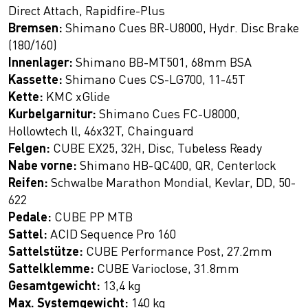
Direct Attach, Rapidfire-Plus
Bremsen:
Shimano Cues BR-U8000, Hydr. Disc Brake
(180/160)
Innenlager:
Shimano BB-MT501, 68mm BSA
Kassette:
Shimano Cues CS-LG700, 11-45T
Kette:
KMC xGlide
Kurbelgarnitur:
Shimano Cues FC-U8000,
Hollowtech ll, 46x32T, Chainguard
Felgen:
CUBE EX25, 32H, Disc, Tubeless Ready
Nabe vorne:
Shimano HB-QC400, QR, Centerlock
Reifen:
Schwalbe Marathon Mondial, Kevlar, DD, 50-
622
Pedale:
CUBE PP MTB
Sattel:
ACID Sequence Pro 160
Sattelstütze:
CUBE Performance Post, 27.2mm
Sattelklemme:
CUBE Varioclose, 31.8mm
Gesamtgewicht:
13,4 kg
Max. Systemgewicht:
140 kg