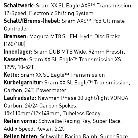
Schaltwerk:
Sram XX SL Eagle AXS™ Transmission,
12-Speed, Electronic Shifting System
Schalt/(Brems-)hebel:
Sram AXS™ Pod Ultimate
Controller
Bremsen:
Magura MT8 SL FM, Hydr. Disc Brake
(160/180)
Innenlager:
Sram DUB MTB Wide, 92mm Pressfit
Kassette:
Sram XX SL Eagle™ Transmission XS-
1299, 10-52T
Kette:
Sram XX SL Eagle™ Transmission
Kurbelgarnitur:
Sram XX SL Eagle™ Transmission,
Carbon, 34T, Powermeter
Laufradsatz:
Newmen Phase 30 light/light VONOA
Carbon, 24/24 Carbon Spokes,
15x110mm/12x148mm, Tubeless Ready
Reifen vorne:
Schwalbe Racing Ray, Super Race,
Addix Speed, Kevlar, 2.25
Reifen hinten:
Schwalbe Racing Ralph, Super Race,