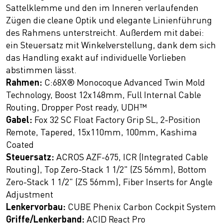
Sattelklemme und den im Inneren verlaufenden
Zügen die cleane Optik und elegante Linienführung
des Rahmens unterstreicht. Außerdem mit dabei:
ein Steuersatz mit Winkelverstellung, dank dem sich
das Handling exakt auf individuelle Vorlieben
abstimmen lässt.
Rahmen:
C:68X® Monocoque Advanced Twin Mold
Technology, Boost 12x148mm, Full Internal Cable
Routing, Dropper Post ready, UDH™
Gabel:
Fox 32 SC Float Factory Grip SL, 2-Position
Remote, Tapered, 15x110mm, 100mm, Kashima
Coated
Steuersatz:
ACROS AZF-675, ICR (Integrated Cable
Routing), Top Zero-Stack 1 1/2" (ZS 56mm), Bottom
Zero-Stack 1 1/2" (ZS 56mm), Fiber Inserts for Angle
Adjustment
Lenkervorbau:
CUBE Phenix Carbon Cockpit System
Griffe/Lenkerband:
ACID React Pro