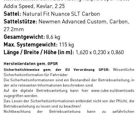
Addix Speed, Kevlar, 2.25
Sattel:
Natural Fit Nuance SLT Carbon
Sattelstütze:
Newmen Advanced Custom, Carbon,
27.2mm
Gesamtgewicht:
8,6 kg
Max. Systemgewicht:
115 kg
Länge / Breite / Höhe (in m):
1,620 x 0,230 x 0,860
Herstellerdaten gem. GPSR
Sicherheitshinweise gem. der EU Verordnung GPSR:
Wesentliche
Sicherheitsinformation für Fahrräder
Die Sicherheitsinformationen sind ein Bestandteil der Betriebsanleitung, in
der alle relevanten Informationen beschrieben sind.
Auf die digitale Betriebsanleitung kann hier www.cube.eu/downloads
zugegriffen werden.
Das Lesen der Sicherheitsinformationen entbindet nicht von der Pflicht, die
Betriebsanleitung zu lesen und zu beachten!
Nichtbeachtung der Betriebsanleitung kann zu gefährlichen
Fahrsituationen, Stürzen, Unfällen und Sachschäden führen.
Allgemein
- Eine Missachtung der bestimmungsgemäßen Verwendung kann zum
Versagen von Bauteilen und Materialien mit Unfall- und Verletzungsgefahr
führen: