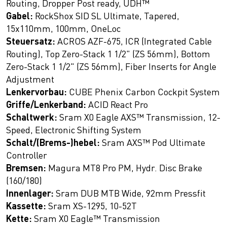
Routing, Dropper Post ready, UDH™
Gabel:
RockShox SID SL Ultimate, Tapered,
15x110mm, 100mm, OneLoc
Steuersatz:
ACROS AZF-675, ICR (Integrated Cable
Routing), Top Zero-Stack 1 1/2" (ZS 56mm), Bottom
Zero-Stack 1 1/2" (ZS 56mm), Fiber Inserts for Angle
Adjustment
Lenkervorbau:
CUBE Phenix Carbon Cockpit System
Griffe/Lenkerband:
ACID React Pro
Schaltwerk:
Sram X0 Eagle AXS™ Transmission, 12-
Speed, Electronic Shifting System
Schalt/(Brems-)hebel:
Sram AXS™ Pod Ultimate
Controller
Bremsen:
Magura MT8 Pro PM, Hydr. Disc Brake
(160/180)
Innenlager:
Sram DUB MTB Wide, 92mm Pressfit
Kassette:
Sram XS-1295, 10-52T
Kette:
Sram X0 Eagle™ Transmission