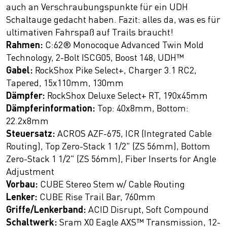
auch an Verschraubungspunkte für ein UDH
Schaltauge gedacht haben. Fazit: alles da, was es für
ultimativen Fahrspaß auf Trails braucht!
Rahmen:
C:62® Monocoque Advanced Twin Mold
Technology, 2-Bolt ISCG05, Boost 148, UDH™
Gabel:
RockShox Pike Select+, Charger 3.1 RC2,
Tapered, 15x110mm, 130mm
Dämpfer:
RockShox Deluxe Select+ RT, 190x45mm
Dämpferinformation:
Top: 40x8mm, Bottom:
22.2x8mm
Steuersatz:
ACROS AZF-675, ICR (Integrated Cable
Routing), Top Zero-Stack 1 1/2" (ZS 56mm), Bottom
Zero-Stack 1 1/2" (ZS 56mm), Fiber Inserts for Angle
Adjustment
Vorbau:
CUBE Stereo Stem w/ Cable Routing
Lenker:
CUBE Rise Trail Bar, 760mm
Griffe/Lenkerband:
ACID Disrupt, Soft Compound
Schaltwerk:
Sram X0 Eagle AXS™ Transmission, 12-