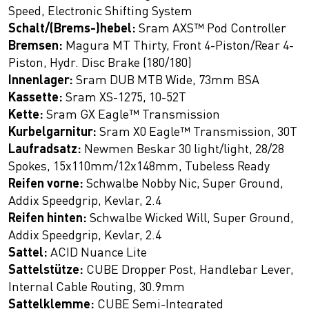
Speed, Electronic Shifting System
Schalt/(Brems-)hebel:
Sram AXS™ Pod Controller
Bremsen:
Magura MT Thirty, Front 4-Piston/Rear 4-
Piston, Hydr. Disc Brake (180/180)
Innenlager:
Sram DUB MTB Wide, 73mm BSA
Kassette:
Sram XS-1275, 10-52T
Kette:
Sram GX Eagle™ Transmission
Kurbelgarnitur:
Sram X0 Eagle™ Transmission, 30T
Laufradsatz:
Newmen Beskar 30 light/light, 28/28
Spokes, 15x110mm/12x148mm, Tubeless Ready
Reifen vorne:
Schwalbe Nobby Nic, Super Ground,
Addix Speedgrip, Kevlar, 2.4
Reifen hinten:
Schwalbe Wicked Will, Super Ground,
Addix Speedgrip, Kevlar, 2.4
Sattel:
ACID Nuance Lite
Sattelstütze:
CUBE Dropper Post, Handlebar Lever,
Internal Cable Routing, 30.9mm
Sattelklemme:
CUBE Semi-Integrated