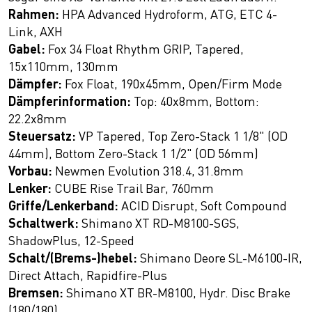
Rahmen:
HPA Advanced Hydroform, ATG, ETC 4-
Link, AXH
Gabel:
Fox 34 Float Rhythm GRIP, Tapered,
15x110mm, 130mm
Dämpfer:
Fox Float, 190x45mm, Open/Firm Mode
Dämpferinformation:
Top: 40x8mm, Bottom:
22.2x8mm
Steuersatz:
VP Tapered, Top Zero-Stack 1 1/8" (OD
44mm), Bottom Zero-Stack 1 1/2" (OD 56mm)
Vorbau:
Newmen Evolution 318.4, 31.8mm
Lenker:
CUBE Rise Trail Bar, 760mm
Griffe/Lenkerband:
ACID Disrupt, Soft Compound
Schaltwerk:
Shimano XT RD-M8100-SGS,
ShadowPlus, 12-Speed
Schalt/(Brems-)hebel:
Shimano Deore SL-M6100-IR,
Direct Attach, Rapidfire-Plus
Bremsen:
Shimano XT BR-M8100, Hydr. Disc Brake
(180/180)