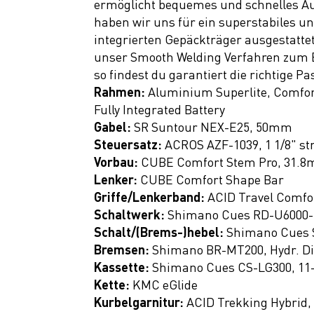
Nulane
ermöglicht bequemes und schnelles Au
Hybrid
haben wir uns für ein superstabiles u
integrierten Gepäckträger ausgestattet
Supreme
unser Smooth Welding Verfahren zum Ei
Hybrid
so findest du garantiert die richtige Pa
Aruba
Rahmen:
Aluminium Superlite, Comfor
Fully Integrated Battery
Hybrid
Gabel:
SR Suntour NEX-E25, 50mm
E BIKE
Steuersatz:
ACROS AZF-1039, 1 1/8" st
Gravel
Vorbau:
CUBE Comfort Stem Pro, 31.8
Lenker:
CUBE Comfort Shape Bar
E BIKE
Griffe/Lenkerband:
ACID Travel Comfo
Cargo
Schaltwerk:
Shimano Cues RD-U6000-
E BIKE
Schalt/(Brems-)hebel:
Shimano Cues S
Compact
Bremsen:
Shimano BR-MT200, Hydr. Dis
Kassette:
Shimano Cues CS-LG300, 11
Fahrräder
Kette:
KMC eGlide
Kids
Kurbelgarnitur:
ACID Trekking Hybrid,