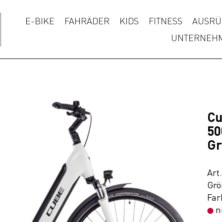
E-BIKE
FAHRÄDER
KIDS
FITNESS
AUSRÜ
UNTERNEH
Cu
50
Gr
Art
Grö
Far
n