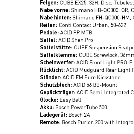
Felgen:
CUBE EX25, 32H, Disc, Tubeles
Fitness
Nabe vorne:
Shimano HB-QC300, QR, C
Ausrüstung
Nabe hinten:
Shimano FH-QC300-HM, Q
Reifen:
Conti Contact Urban, 50-622
Top Artikel
Pedale:
ACID PP MTB
Neuheiten
Sattel:
ACID Shen Pro
Sattelstütze:
CUBE Suspension Seatp
SALE
Sattelklemme:
CUBE Screwlock, 36m
Scheinwerfer:
ACID Front Light PRO-E 
Rücklicht:
ACID Mudguard Rear Light 
Ständer:
ACID FM Pure Kickstand
Schutzblech:
ACID 56 BB-Mount
Gepäckträger:
ACID Semi-Integrated C
Glocke:
Easy Bell
Akku:
Bosch PowerTube 500
Ladegerät:
Bosch 2A
Remote:
Bosch Purion 200 with Integra