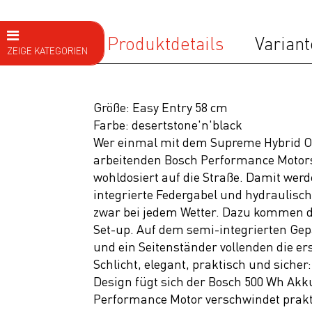
Produktdetails
Variant
ZEIGE KATEGORIEN
E Bike
E MTB Fully
Größe: Easy Entry 58 cm
Farbe: desertstone'n'black
E MTB
Wer einmal mit dem Supreme Hybrid ONE
Hardtail
arbeitenden Bosch Performance Motors
E BIKE
wohldosiert auf die Straße. Damit werd
Trekking
integrierte Federgabel und hydraulisc
zwar bei jedem Wetter. Dazu kommen d
Tour
Set-up. Auf dem semi-integrierten Gep
City
und ein Seitenständer vollenden die er
Schlicht, elegant, praktisch und sich
Editor
Design fügt sich der Bosch 500 Wh Akk
Hybrid
Performance Motor verschwindet prak