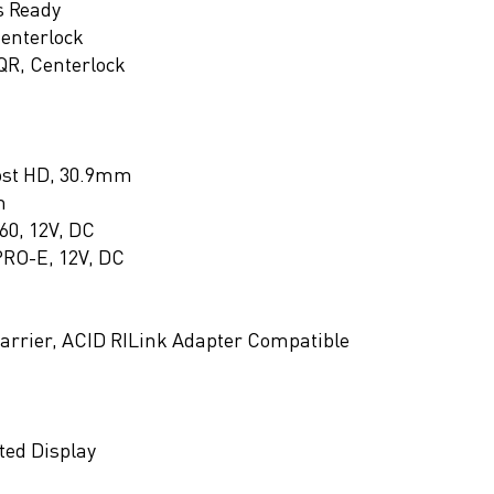
s Ready
enterlock
R, Centerlock
ost HD, 30.9mm
m
60, 12V, DC
PRO-E, 12V, DC
arrier, ACID RILink Adapter Compatible
ted Display