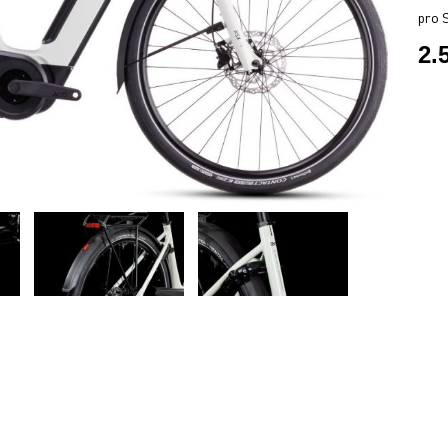
pro S
2.