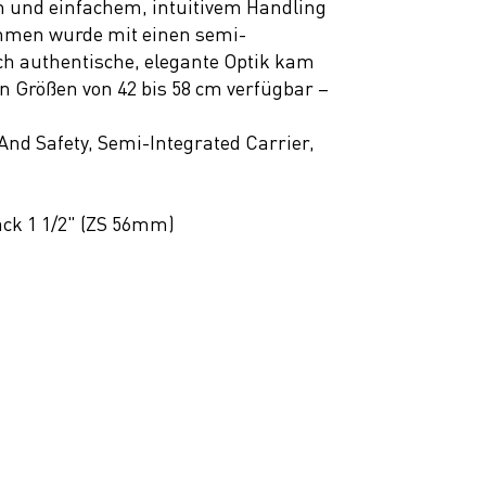
n und einfachem, intuitivem Handling
Rahmen wurde mit einen semi-
rch authentische, elegante Optik kam
n Größen von 42 bis 58 cm verfügbar –
d Safety, Semi-Integrated Carrier,
ack 1 1/2" (ZS 56mm)