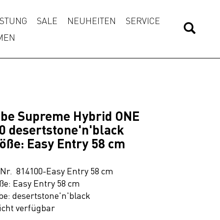
STUNG
SALE
NEUHEITEN
SERVICE
MEN
be Supreme Hybrid ONE
0 desertstone'n'black
öße: Easy Entry 58 cm
.Nr. 814100-Easy Entry 58 cm
ße: Easy Entry 58 cm
be: desertstone'n'black
icht verfügbar