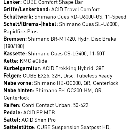
Lenker:
CUBE Comfort Shape Bar
Griffe/Lenkerband:
ACID Travel Comfort
Schaltwerk:
Shimano Cues RD-U6000-GS, 11-Speed
Schalt/(Brems-)hebel:
Shimano Cues SL-U6000,
Rapidfire-Plus
Bremsen:
Shimano BR-MT420, Hydr. Disc Brake
(180/180)
Kassette:
Shimano Cues CS-LG400, 11-50T
Kette:
KMC eGlide
Kurbelgarnitur:
ACID Trekking Hybrid, 38T
Felgen:
CUBE EX25, 32H, Disc, Tubeless Ready
Nabe vorne:
Shimano HB-QC300, QR, Centerlock
Nabe hinten:
Shimano FH-QC300-HM, QR,
Centerlock
Reifen:
Conti Contact Urban, 50-622
Pedale:
ACID PP MTB
Sattel:
ACID Shen Pro
Sattelstütze:
CUBE Suspension Seatpost HD,